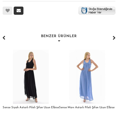
BENZER ÜRÜNLER
a
Sense Siyah Astarlı Pileli Şifon Uzun Elbise
Sense Mavı Astarlı Pileli Şifon Uzun Elbise
S
E