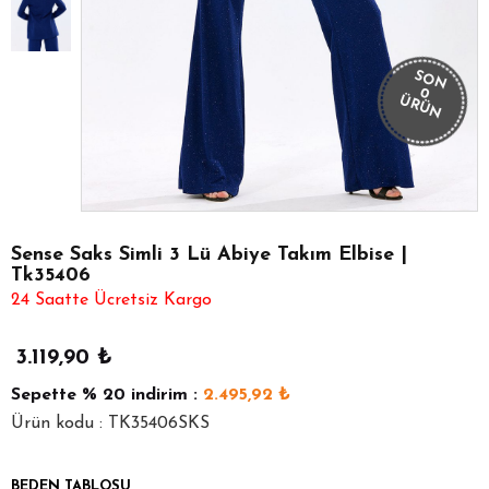
SON
0
ÜRÜN
Sense Saks Simli 3 Lü Abiye Takım Elbise |
Tk35406
24 Saatte Ücretsiz Kargo
3.119,90
₺
Sepette
% 20
indirim :
2.495,92
₺
Ürün kodu : TK35406SKS
BEDEN TABLOSU