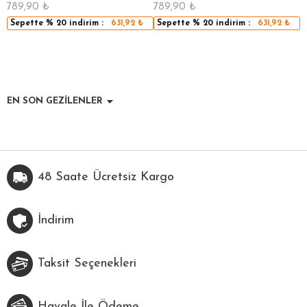
789,90
₺
789,90
₺
5
Sepette
% 20
indirim :
631,92
₺
Sepette
% 20
indirim :
631,92
₺
EN SON GEZİLENLER
48 Saate Ücretsiz Kargo
İndirim
Taksit Seçenekleri
Havale İle Ödeme