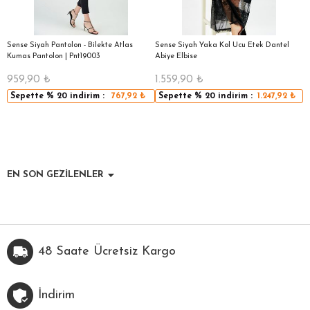
|
Sense Siyah Pantolon - Bilekte Atlas
Sense Siyah Yaka Kol Ucu Etek Dantel
S
Kumas Pantolon | Pnt19003
Abiye Elbise
S
959,90
₺
1.559,90
₺
1
Sepette
% 20
indirim :
767,92
₺
Sepette
% 20
indirim :
1.247,92
₺
EN SON GEZİLENLER
48 Saate Ücretsiz Kargo
İndirim