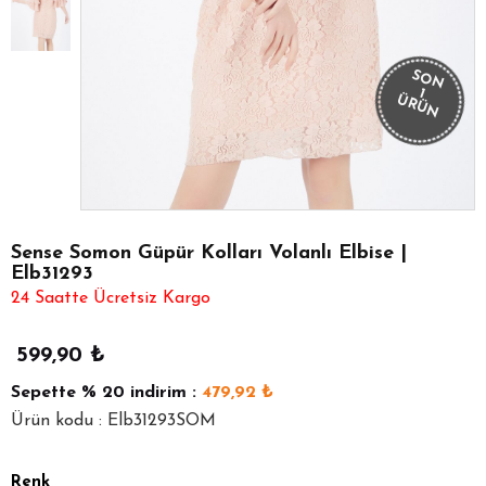
SON
1
ÜRÜN
Sense Somon Güpür Kolları Volanlı Elbise |
Elb31293
24 Saatte Ücretsiz Kargo
599,90
₺
Sepette
% 20
indirim :
479,92
₺
Ürün kodu : Elb31293SOM
Renk