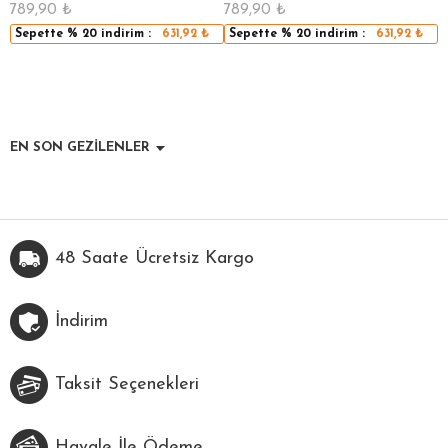
789,90
₺
789,90
₺
5
Sepette
% 20
indirim :
631,92
₺
Sepette
% 20
indirim :
631,92
₺
EN SON GEZİLENLER
48 Saate Ücretsiz Kargo
İndirim
Taksit Seçenekleri
Havale İle Ödeme