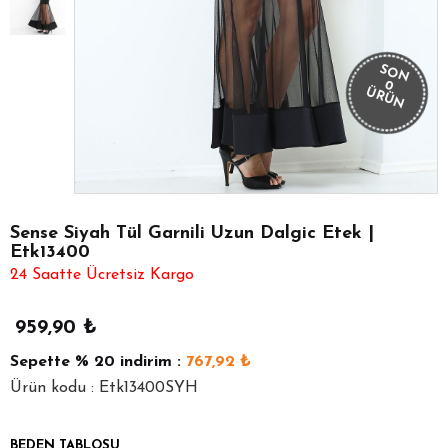
SON
0
ÜRÜN
Sense Siyah Tül Garnili Uzun Dalgic Etek |
Etk13400
24 Saatte Ücretsiz Kargo
959,90
₺
Sepette
% 20
indirim :
767,92
₺
Ürün kodu : Etk13400SYH
BEDEN TABLOSU