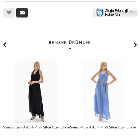
BENZER ÜRÜNLER
a
Sense Siyah Astarlı Pileli Şifon Uzun Elbise
Sense Mavı Astarlı Pileli Şifon Uzun Elbise
S
E