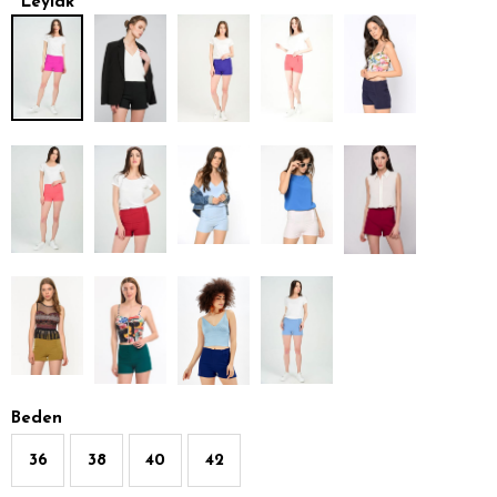
Leylak
Beden
36
38
40
42