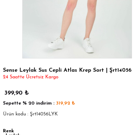
Sense Leylak Sus Cepli Atlas Krep Sort | Şrt14056
24 Saatte Ücretsiz Kargo
399,90
₺
Sepette
% 20
indirim :
319,92
₺
Ürün kodu : Şrt14056LYK
Renk