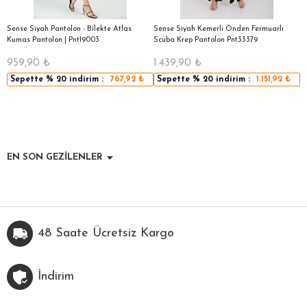
|
Sense Siyah Pantolon - Bilekte Atlas
Sense Siyah Kemerli Önden Fermuarlı
S
Kumas Pantolon | Pnt19003
Scuba Krep Pantolon Pnt33379
959,90
₺
1.439,90
₺
5
Sepette
% 20
indirim :
767,92
₺
Sepette
% 20
indirim :
1.151,92
₺
EN SON GEZİLENLER
48 Saate Ücretsiz Kargo
İndirim