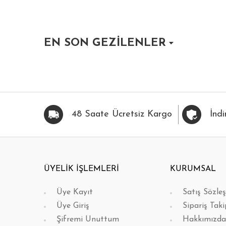
EN SON GEZİLENLER
HIZLI BAK
FAVORİLERİME EKLE
HIZLI BAK
FAVOR
48 Saate Ücretsiz Kargo
İndi
ÜYELİK İŞLEMLERİ
KURUMSAL
Üye Kayıt
Satış Sözle
Üye Giriş
Sipariş Taki
Şifremi Unuttum
Hakkımızda