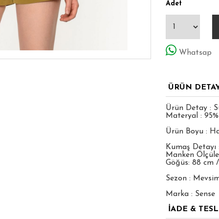
Adet
Whatsap
ÜRÜN DETA
Ürün Detay : S
Materyal : 95%
Ürün Boyu : Ha
Kumaş Detayı
Manken Ölçüleri
Göğüs: 88 cm /
Sezon : Mevsim
Marka : Sense
İADE & TES