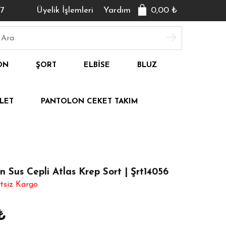
7
Üyelik İşlemleri
Yardım
0,00
₺
ON
ŞORT
ELBISE
BLUZ
LET
PANTOLON CEKET TAKIM
 Sus Cepli Atlas Krep Sort | Şrt14056
tsiz Kargo
₺