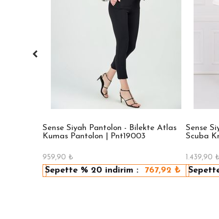
i Pulpayet
Sense Siyah Pantolon - Bilekte Atlas
Sense Si
Kumas Pantolon | Pnt19003
Scuba Kr
959,90
₺
1.439,90
631,92
₺
Sepette
% 20
indirim :
767,92
₺
Sepett