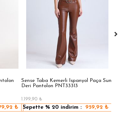
ntolon
Sense Taba Kemerli İspanyol Paça Suni
Sense Siyah
Deri Pantolon PNT33313
| Elb33097
1.199,90
₺
1.559,90
₺
79,92
₺
Sepette
% 20
indirim :
959,92
₺
Sepette