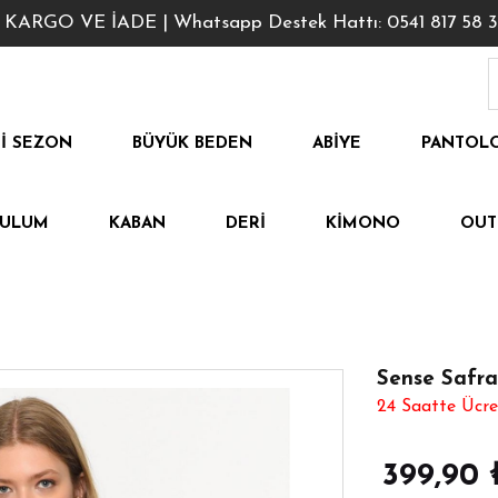
GO VE İADE | Whatsapp Destek Hattı: 0541 817 58 3
I SEZON
BÜYÜK BEDEN
ABIYE
PANTOL
TULUM
KABAN
DERI
KIMONO
OUT
Sense Safran
24 Saatte Ücre
399,90