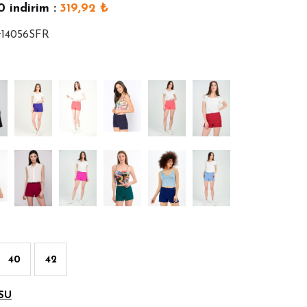
0
indirim :
319,92
₺
rt14056SFR
40
42
SU