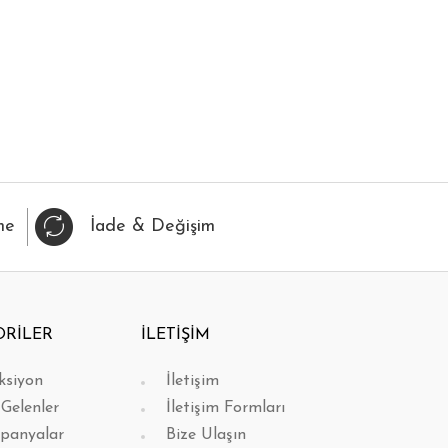
IZLI BAK
FAVORİLERİME EKLE
HIZLI BAK
FAVORİL
me
İade & Değişim
ORİLER
İLETİŞİM
ksiyon
İletişim
 Gelenler
İletişim Formları
panyalar
Bize Ulaşın