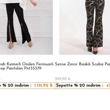
yah Kemerli Önden Fermuarlı
Sense Zincir Baskılı Scuba Pa
ep Pantolon Pnt33379
₺
599,90
₺
e
% 20
indirim :
1.151,92
₺
Sepette
% 20
indirim :
4