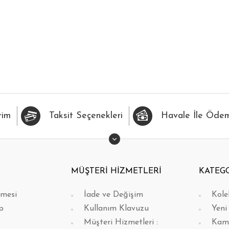
İLERİME EKLE
HIZLI BAK
FAVORİLERİME EKLE
H
rim
Taksit Seçenekleri
Havale İle Öde
MÜŞTERİ HİZMETLERİ
KATEG
şmesi
İade ve Değişim
Kole
p
Kullanım Klavuzu
Yeni
Müşteri Hizmetleri :
Kam