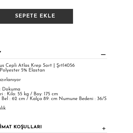
Y
us Cepli Atlas Krep Sort | Şrt14056
Polyester 5% Elastan
zırlanıyor
 : Dokuma
 : Kilo: 55 kg / Boy: 175 cm
 Bel : 62 cm / Kalça 89: cm Numune Bedeni : 36/S
lik
LİMAT KOŞULLARI