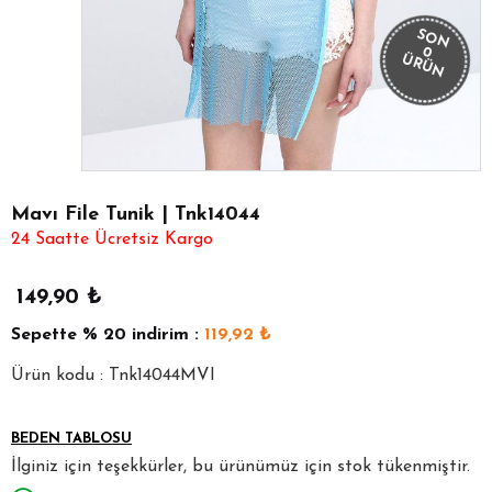
SON
0
ÜRÜN
Mavı File Tunik | Tnk14044
24 Saatte Ücretsiz Kargo
149,90
₺
Sepette
% 20
indirim :
119,92
₺
Ürün kodu : Tnk14044MVI
BEDEN TABLOSU
İlginiz için teşekkürler, bu ürünümüz için stok tükenmiştir.