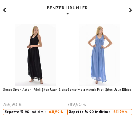
BENZER ÜRÜNLER
a
Sense Siyah Astarlı Pileli Şifon Uzun Elbise
Sense Mavı Astarlı Pileli Şifon Uzun Elbise
S
E
789,90
₺
789,90
₺
5
Sepette
% 20
indirim :
631,92
₺
Sepette
% 20
indirim :
631,92
₺