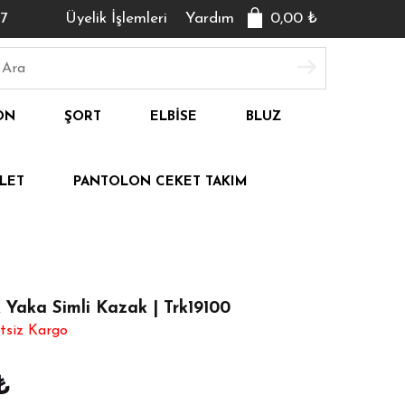
7
Üyelik İşlemleri
Yardım
0,00
₺
ON
ŞORT
ELBISE
BLUZ
LET
PANTOLON CEKET TAKIM
 Yaka Simli Kazak | Trk19100
tsiz Kargo
₺