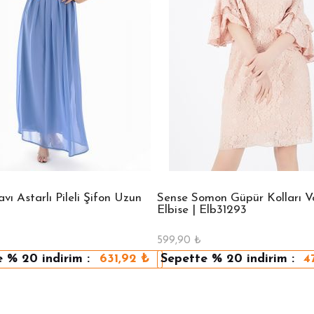
ı Astarlı Pileli Şifon Uzun
Sense Somon Güpür Kolları Vo
Elbise | Elb31293
599,90
₺
e
% 20
indirim :
631,92
₺
Sepette
% 20
indirim :
4