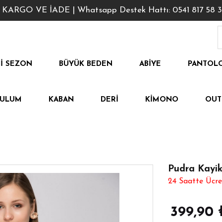
GO VE İADE | Whatsapp Destek Hattı: 0541 817 58 3
I SEZON
BÜYÜK BEDEN
ABIYE
PANTOL
TULUM
KABAN
DERI
KIMONO
OUT
Pudra Kayik
24 Saatte Ücre
399,90