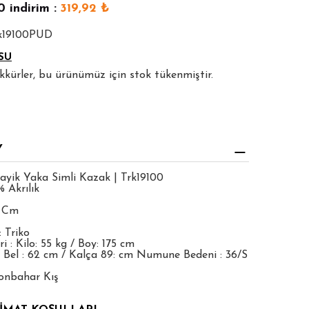
0
indirim :
319,92
₺
rk19100PUD
SU
şekkürler, bu ürünümüz için stok tükenmiştir.
Y
ayik Yaka Simli Kazak | Trk19100
 Akrılık
5 Cm
 Triko
 : Kilo: 55 kg / Boy: 175 cm
 Bel : 62 cm / Kalça 89: cm Numune Bedeni : 36/S
onbahar Kış