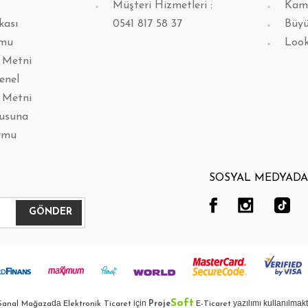
Müşteri Hizmetleri :
Kam
kası
0541 817 58 37
Büyü
rmu
Loo
 Metni
enel
 Metni
lusuna
rmu
SOSYAL MEDYADA 
Soft
da
için
yazılımı kullanılmakt
Sanal Mağaza
Elektronik Ticaret
Proje
E-Ticaret