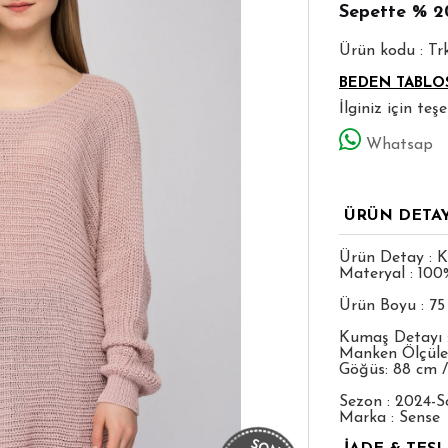
Sepette
% 2
Ürün kodu : T
BEDEN TABLO
İlginiz için te
Whatsap
ÜRÜN DETA
Ürün Detay : K
Materyal : 100%
Ürün Boyu : 7
Kumaş Detayı :
Manken Ölçüleri
Göğüs: 88 cm /
Sezon : 2024-S
Marka : Sense