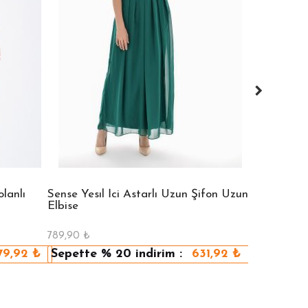
lanlı
Sense Yesıl İci Astarlı Uzun Şifon Uzun
Sense Vızon
Elbise
Elbise
789,90
₺
789,90
₺
79,92
₺
Sepette
% 20
indirim :
631,92
₺
Sepette