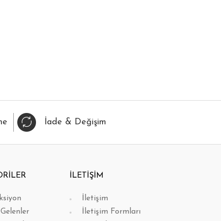
IZLI BAK
FAVORİLERİME EKLE
HIZLI BAK
FAVORİL
me
İade & Değişim
ORİLER
İLETİŞİM
ksiyon
İletişim
 Gelenler
İletişim Formları