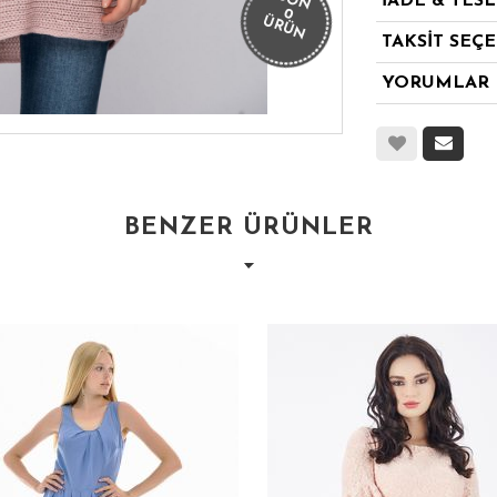
SON
İADE & TES
0
ÜRÜN
TAKSİT SEÇ
YORUMLAR
BENZER ÜRÜNLER