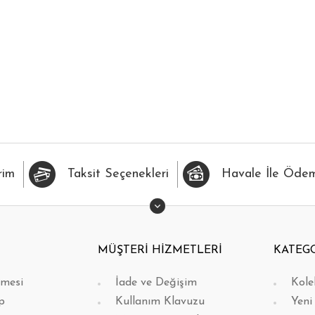
İLERİME EKLE
HIZLI BAK
FAVORİLERİME EKLE
H
rim
Taksit Seçenekleri
Havale İle Öde
MÜŞTERİ HİZMETLERİ
KATEG
şmesi
İade ve Değişim
Kole
p
Kullanım Klavuzu
Yeni