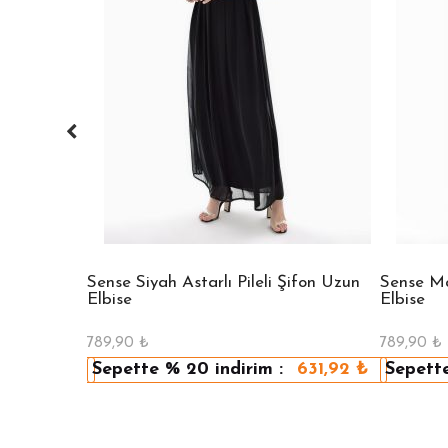
 Bisiklet
Sense Siyah Astarlı Pileli Şifon Uzun
Sense Mav
Elbise
Elbise
789,90
₺
789,90
₺
479,92
₺
Sepette
% 20
indirim :
631,92
₺
Sepett