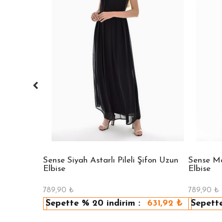
 Bisiklet
Sense Siyah Astarlı Pileli Şifon Uzun
Sense Mav
Elbise
Elbise
789,90
₺
789,90
₺
479,92
₺
Sepette
% 20
indirim :
631,92
₺
Sepett