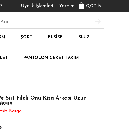
7
Üyelik İşlemleri
Yardım
0,00
₺
ON
ŞORT
ELBISE
BLUZ
LET
PANTOLON CEKET TAKIM
e Sirt Fileli Onu Kisa Arkasi Uzun
18298
tsiz Kargo