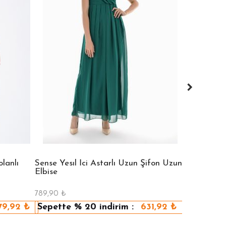
lanlı
Sense Yesıl İci Astarlı Uzun Şifon Uzun
Sense Vızon
Elbise
Elbise
789,90
₺
789,90
₺
79,92
₺
Sepette
% 20
indirim :
631,92
₺
Sepette