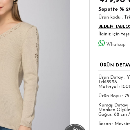
479,90
Sepette
% 2
Ürün kodu : Tr
BEDEN TABLO
İlginiz için te
Whatsap
ÜRÜN DETA
Ürün Detay : Y
Trk18298
Materyal : 100%
Ürün Boyu : 7
Kumaş Detayı :
Manken Ölçüleri
Göğüs: 88 cm /
Sezon : Mevsim