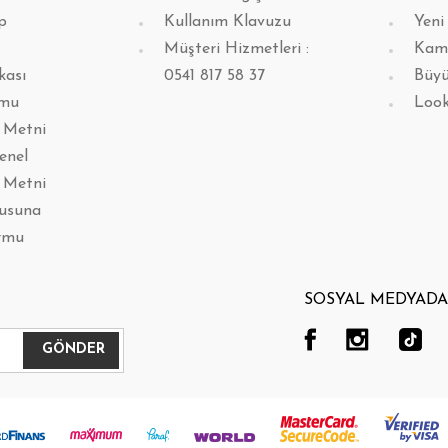
p
Kullanım Klavuzu
Yeni
Müşteri Hizmetleri :
Kam
kası
0541 817 58 37
Büyü
rmu
Loo
 Metni
enel
 Metni
lusuna
rmu
SOSYAL MEDYADA 