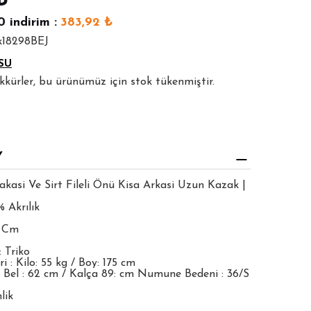
₺
0
indirim :
383,92
₺
k18298BEJ
SU
şekkürler, bu ürünümüz için stok tükenmiştir.
Y
akasi Ve Sirt Fileli Önü Kisa Arkasi Uzun Kazak |
 Akrılık
5 Cm
 Triko
 : Kilo: 55 kg / Boy: 175 cm
 Bel : 62 cm / Kalça 89: cm Numune Bedeni : 36/S
lik