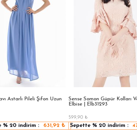
ı Astarlı Pileli Şifon Uzun
Sense Somon Güpür Kolları Vo
Elbise | Elb31293
599,90
₺
e
% 20
indirim :
631,92
₺
Sepette
% 20
indirim :
4