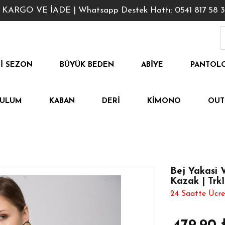
GO VE İADE | Whatsapp Destek Hattı: 0541 817 58 3
I SEZON
BÜYÜK BEDEN
ABIYE
PANTOL
TULUM
KABAN
DERI
KIMONO
OUT
Bej Yakasi V
Kazak | Trk
24 Saatte Ücre