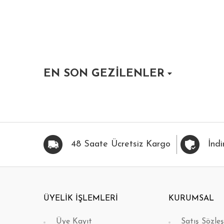
EN SON GEZİLENLER
HIZLI BAK
FAVORİLERİME EKLE
HIZLI BAK
FAVOR
48 Saate Ücretsiz Kargo
İndi
ÜYELİK İŞLEMLERİ
KURUMSAL
Üye Kayıt
Satış Sözle