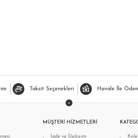
İLERİME EKLE
HIZLI BAK
FAVORİLERİME EKLE
H
rim
Taksit Seçenekleri
Havale İle Öde
MÜŞTERİ HİZMETLERİ
KATEG
şmesi
İade ve Değişim
Kole