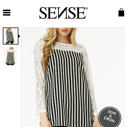
SON
0
ÜRÜN