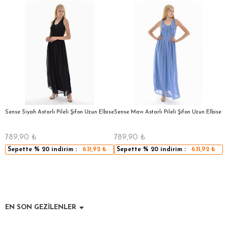
a
Sense Siyah Astarlı Pileli Şifon Uzun Elbise
Sense Mavı Astarlı Pileli Şifon Uzun Elbise
S
E
789,90
₺
789,90
₺
5
Sepette
% 20
indirim :
631,92
₺
Sepette
% 20
indirim :
631,92
₺
EN SON GEZİLENLER