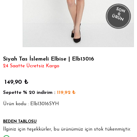
SON
0
ÜRÜN
Siyah Tas İslemeli Elbise | Elb13016
24 Saatte Ücretsiz Kargo
149,90
₺
Sepette
% 20
indirim :
119,92
₺
Ürün kodu : Elb13016SYH
BEDEN TABLOSU
İlginiz için teşekkürler, bu ürünümüz için stok tükenmiştir.