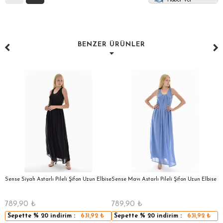
BENZER ÜRÜNLER
a
Sense Siyah Astarlı Pileli Şifon Uzun Elbise
Sense Mavı Astarlı Pileli Şifon Uzun Elbise
S
E
789,90
₺
789,90
₺
5
Sepette
% 20
indirim :
631,92
₺
Sepette
% 20
indirim :
631,92
₺