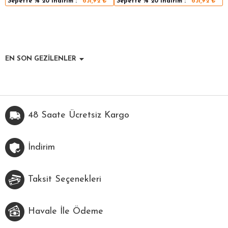
Sepette
% 20
indirim :
631,92
₺
Sepette
% 20
indirim :
631,92
₺
EN SON GEZİLENLER
48 Saate Ücretsiz Kargo
İndirim
Taksit Seçenekleri
Havale İle Ödeme