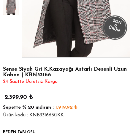
SON
0
ÜRÜN
Sense Siyah Gri K.Kazayağı Astarlı Desenli Uzun
Kaban | KBN33166
24 Saatte Ücretsiz Kargo
2.399,90
₺
Sepette
% 20
indirim :
1.919,92
₺
Ürün kodu : KNB33166SGKK
BEDEN TABLOSU