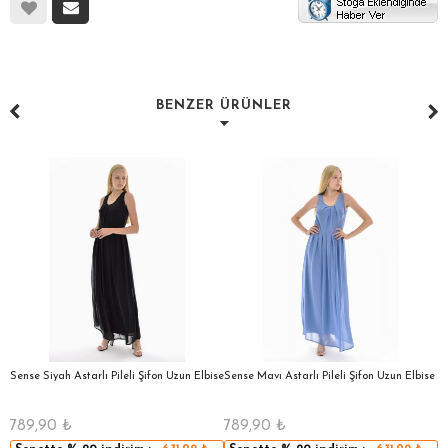
BENZER ÜRÜNLER
a
Sense Siyah Astarlı Pileli Şifon Uzun Elbise
Sense Mavı Astarlı Pileli Şifon Uzun Elbise
S
E
789,90
₺
789,90
₺
5