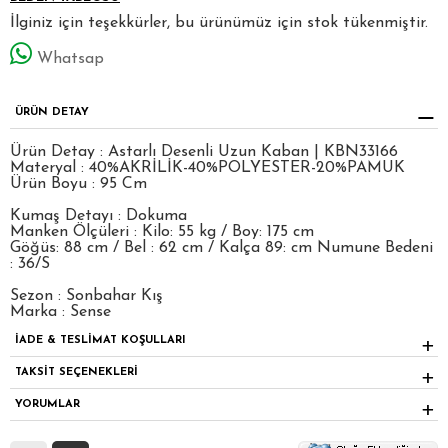
İlginiz için teşekkürler, bu ürünümüz için stok tükenmiştir.
Whatsap
ÜRÜN DETAY
Ürün Detay : Astarlı Desenli Uzun Kaban | KBN33166
Materyal : 40%AKRİLİK-40%POLYESTER-20%PAMUK
Ürün Boyu : 95 Cm
Kumaş Detayı : Dokuma
Manken Ölçüleri : Kilo: 55 kg / Boy: 175 cm
Göğüs: 88 cm / Bel : 62 cm / Kalça 89: cm Numune Bedeni
: 36/S
Sezon : Sonbahar Kış
Marka : Sense
İADE & TESLİMAT KOŞULLARI
TAKSİT SEÇENEKLERİ
YORUMLAR