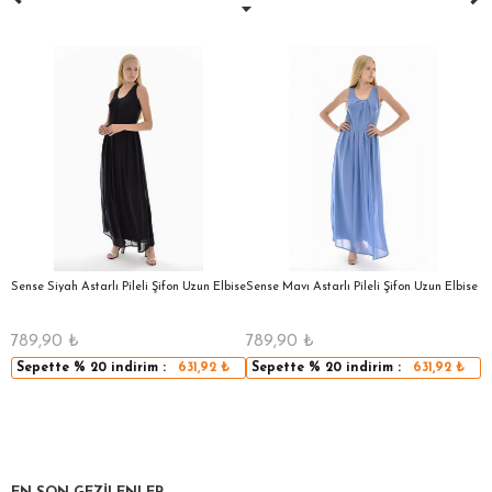
a
Sense Siyah Astarlı Pileli Şifon Uzun Elbise
Sense Mavı Astarlı Pileli Şifon Uzun Elbise
S
E
789,90
₺
789,90
₺
5
Sepette
% 20
indirim :
631,92
₺
Sepette
% 20
indirim :
631,92
₺