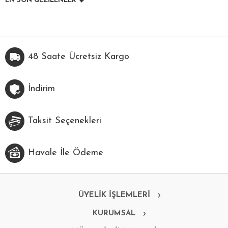
EN SON GEZİLENLER
48 Saate Ücretsiz Kargo
İndirim
Taksit Seçenekleri
Havale İle Ödeme
ÜYELİK İŞLEMLERİ
KURUMSAL