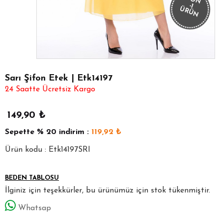
-1
ÜRÜN
Sarı Şifon Etek | Etk14197
24 Saatte Ücretsiz Kargo
149,90
₺
Sepette
% 20
indirim :
119,92
₺
Ürün kodu : Etk14197SRI
BEDEN TABLOSU
İlginiz için teşekkürler, bu ürünümüz için stok tükenmiştir.
Whatsap