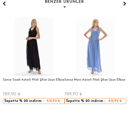
BENZER ÜRÜNLER
a
Sense Siyah Astarlı Pileli Şifon Uzun Elbise
Sense Mavı Astarlı Pileli Şifon Uzun Elbise
S
E
789,90
₺
789,90
₺
5
Sepette
% 20
indirim :
631,92
₺
Sepette
% 20
indirim :
631,92
₺