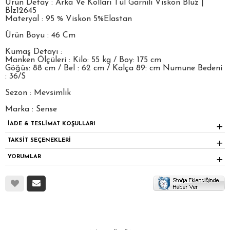
Ürün Detay : Arka Ve Kolları Tül Garnili Viskon Bluz |
Blz12645
Materyal : 95 % Viskon 5%Elastan
Ürün Boyu : 46 Cm
Kumaş Detayı :
Manken Ölçüleri : Kilo: 55 kg / Boy: 175 cm
Göğüs: 88 cm / Bel : 62 cm / Kalça 89: cm Numune Bedeni
: 36/S
Sezon : Mevsimlik
Marka : Sense
İADE & TESLİMAT KOŞULLARI
TAKSİT SEÇENEKLERİ
YORUMLAR