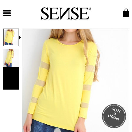
SON
0
ÜRÜN