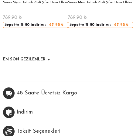
a
Sense Siyah Astarlı Pileli Şifon Uzun Elbise
Sense Mavı Astarlı Pileli Şifon Uzun Elbise
S
E
789,90
₺
789,90
₺
5
Sepette
% 20
indirim :
631,92
₺
Sepette
% 20
indirim :
631,92
₺
EN SON GEZİLENLER
48 Saate Ücretsiz Kargo
İndirim
Taksit Seçenekleri