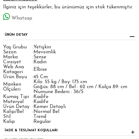
İlginiz için teşekkürler, bu ürünümüz için stok tükenmiştir.
Whatsap
ÜRÜN DETAY
Yaş Grubu
:
Yetişkin
Sezon
:
Mevsimlik
Marka
:
Sense
Cinsiyet
:
Kadın
Web Ana
:
Elbise
Katagori
Ürün Boyu
:
45 Cm
Kilo: 55 kg / Boy: 175 cm
Manken
:
Göğüs: 88 cm / Bel : 62 cm / Kalça 89: cm
Ölçüleri
Numune Bedeni : 36/S
Kumaş Tipi
:
Kadife
Materyal
:
Kadife
Ürün Detay
:
Kemer Detaylı
Kalıp/Bel
:
Normal Bel
Stil
:
Trend
Kalıp
:
Regular
İADE & TESLİMAT KOŞULLARI