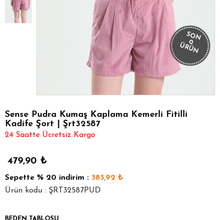
SON
0
ÜRÜN
Sense Pudra Kumaş Kaplama Kemerli Fitilli
Kadife Şort | Şrt32587
24 Saatte Ücretsiz Kargo
479,90
₺
Sepette
% 20
indirim :
383,92
₺
Ürün kodu : ŞRT32587PUD
BEDEN TABLOSU