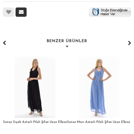
BENZER ÜRÜNLER
a
Sense Siyah Astarlı Pileli Şifon Uzun Elbise
Sense Mavı Astarlı Pileli Şifon Uzun Elbise
S
E