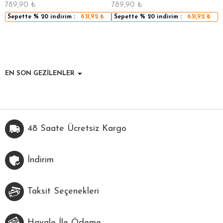
789,90
₺
789,90
₺
5
Sepette
% 20
indirim :
631,92
₺
Sepette
% 20
indirim :
631,92
₺
EN SON GEZİLENLER
48 Saate Ücretsiz Kargo
İndirim
Taksit Seçenekleri
Havale İle Ödeme