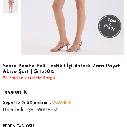
SON
0
ÜRÜN
Sense Pembe Beli Lastikli İçi Astarlı Zara Payet
Abiye Şort | Şrt35015
24 Saatte Ücretsiz Kargo
959,90
₺
Sepette
% 20
indirim :
767,92
₺
Ürün kodu : ŞRT35015PEM
BEDEN TABLOSU