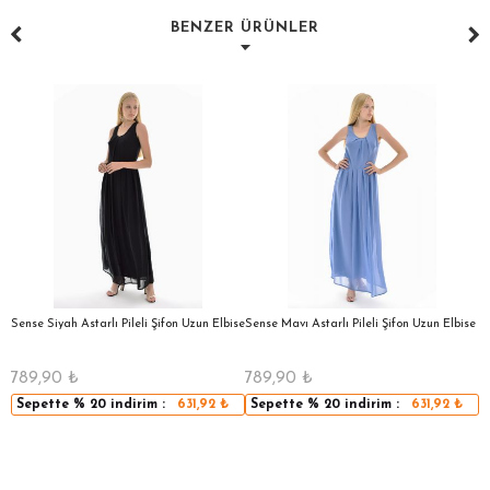
BENZER ÜRÜNLER
a
Sense Siyah Astarlı Pileli Şifon Uzun Elbise
Sense Mavı Astarlı Pileli Şifon Uzun Elbise
S
E
789,90
₺
789,90
₺
5
Sepette
% 20
indirim :
631,92
₺
Sepette
% 20
indirim :
631,92
₺