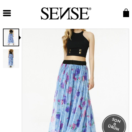
SON
0
ÜRÜN