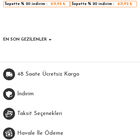
Sepette
% 20
indirim :
631,92
₺
Sepette
% 20
indirim :
631,92
₺
EN SON GEZİLENLER
48 Saate Ücretsiz Kargo
İndirim
Taksit Seçenekleri
Havale İle Ödeme