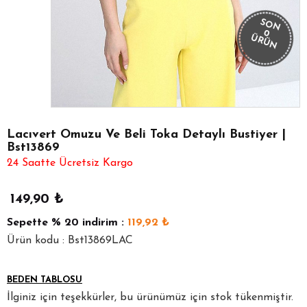
SON
0
ÜRÜN
Lacıvert Omuzu Ve Beli Toka Detaylı Bustiyer |
Bst13869
24 Saatte Ücretsiz Kargo
149,90
₺
Sepette
% 20
indirim :
119,92
₺
Ürün kodu : Bst13869LAC
BEDEN TABLOSU
İlginiz için teşekkürler, bu ürünümüz için stok tükenmiştir.