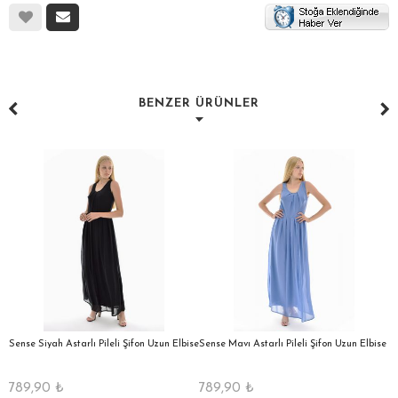
BENZER ÜRÜNLER
a
Sense Siyah Astarlı Pileli Şifon Uzun Elbise
Sense Mavı Astarlı Pileli Şifon Uzun Elbise
S
E
789,90
₺
789,90
₺
5