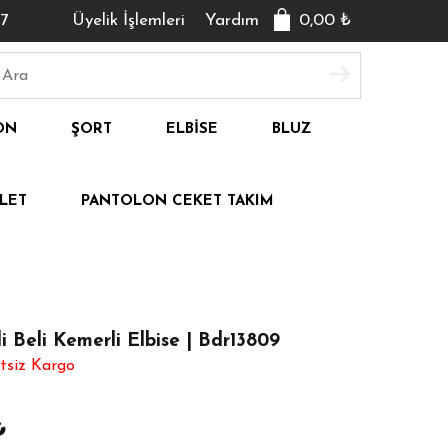
7
Üyelik İşlemleri
Yardım
0,00
₺
ON
ŞORT
ELBISE
BLUZ
LET
PANTOLON CEKET TAKIM
i Beli Kemerli Elbise | Bdr13809
tsiz Kargo
₺