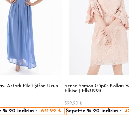
ı Astarlı Pileli Şifon Uzun
Sense Somon Güpür Kolları Vo
Elbise | Elb31293
599,90
₺
e
% 20
indirim :
631,92
₺
Sepette
% 20
indirim :
4