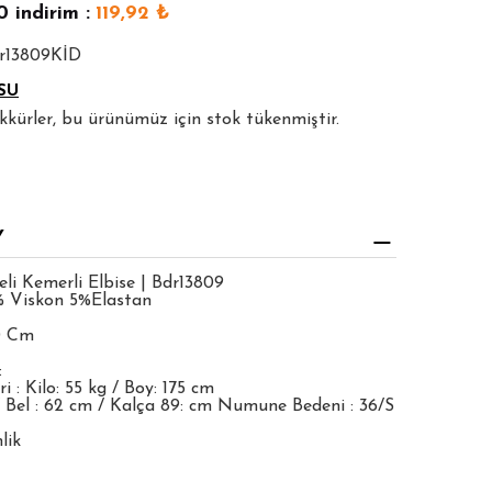
0
indirim :
119,92
₺
dr13809KİD
SU
şekkürler, bu ürünümüz için stok tükenmiştir.
Y
eli Kemerli Elbise | Bdr13809
% Viskon 5%Elastan
0 Cm
:
 : Kilo: 55 kg / Boy: 175 cm
 Bel : 62 cm / Kalça 89: cm Numune Bedeni : 36/S
lik