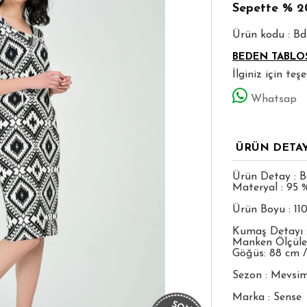
Sepette
% 2
Ürün kodu : B
BEDEN TABLO
İlginiz için te
Whatsap
ÜRÜN DETA
Ürün Detay : B
Materyal : 95 
Ürün Boyu : 11
Kumaş Detayı 
Manken Ölçüleri
Göğüs: 88 cm /
Sezon : Mevsim
Marka : Sense