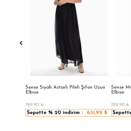
 Bisiklet
Sense Siyah Astarlı Pileli Şifon Uzun
Sense Mav
Elbise
Elbise
789,90
₺
789,90
₺
479,92
₺
Sepette
% 20
indirim :
631,92
₺
Sepett