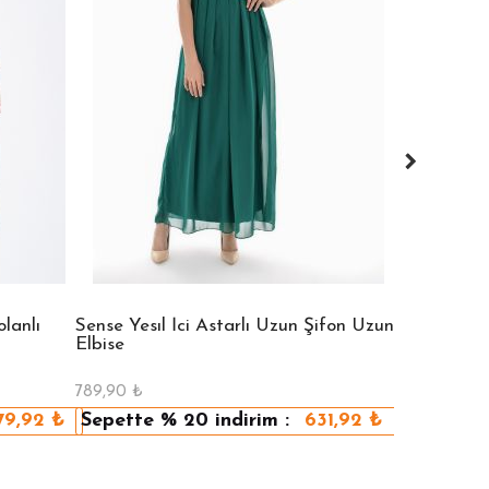
lanlı
Sense Yesıl İci Astarlı Uzun Şifon Uzun
Sense Vızon
Elbise
Elbise
789,90
₺
789,90
₺
79,92
₺
Sepette
% 20
indirim :
631,92
₺
Sepette