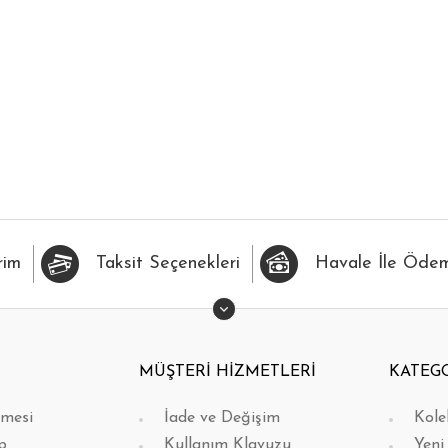
İLERİME EKLE
HIZLI BAK
FAVORİLERİME EKLE
H
rim
Taksit Seçenekleri
Havale İle Öde
MÜŞTERİ HİZMETLERİ
KATEG
şmesi
İade ve Değişim
Kole
p
Kullanım Klavuzu
Yeni