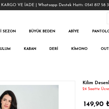
GO VE İADE | Whatsapp Destek Hattı: 0541 817 58 3
I SEZON
BÜYÜK BEDEN
ABIYE
PANTOL
TULUM
KABAN
DERI
KIMONO
OUT
Kilim Desenl
24 Saatte Ücre
149,90