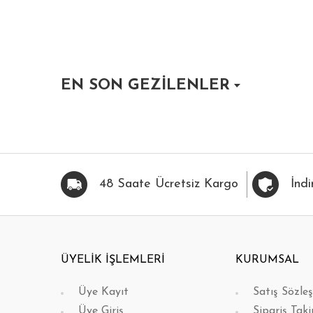
EN SON GEZİLENLER
HIZLI BAK
FAVORİLERİME EKLE
HIZLI BAK
FAVOR
48 Saate Ücretsiz Kargo
İndi
ÜYELİK İŞLEMLERİ
KURUMSAL
Üye Kayıt
Satış Sözle
Üye Giriş
Sipariş Taki