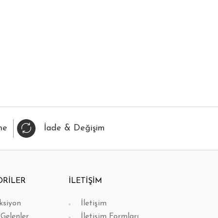
IZLI BAK
FAVORİLERİME EKLE
HIZLI BAK
FAVORİL
me
İade & Değişim
ORİLER
İLETİŞİM
ksiyon
İletişim
 Gelenler
İletişim Formları