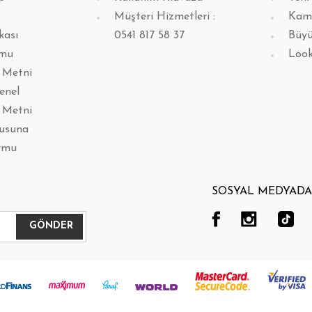
Müşteri Hizmetleri :
Kam
kası
0541 817 58 37
Büyü
rmu
Loo
 Metni
enel
 Metni
lusuna
rmu
SOSYAL MEDYADA 