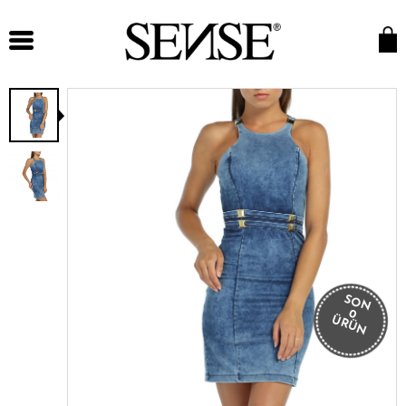
SON
0
ÜRÜN