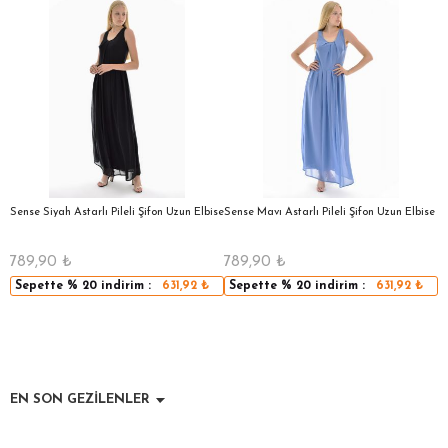
a
Sense Siyah Astarlı Pileli Şifon Uzun Elbise
Sense Mavı Astarlı Pileli Şifon Uzun Elbise
S
E
789,90
₺
789,90
₺
5
Sepette
% 20
indirim :
631,92
₺
Sepette
% 20
indirim :
631,92
₺
EN SON GEZİLENLER