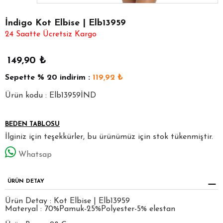
İndigo Kot Elbise | Elb13959
24 Saatte Ücretsiz Kargo
149,90
₺
Sepette
% 20
indirim :
119,92
₺
Ürün kodu : Elb13959İND
BEDEN TABLOSU
İlginiz için teşekkürler, bu ürünümüz için stok tükenmiştir.
Whatsap
ÜRÜN DETAY
Ürün Detay : Kot Elbise | Elb13959
Materyal : 70%Pamuk-25%Polyester-5% elestan