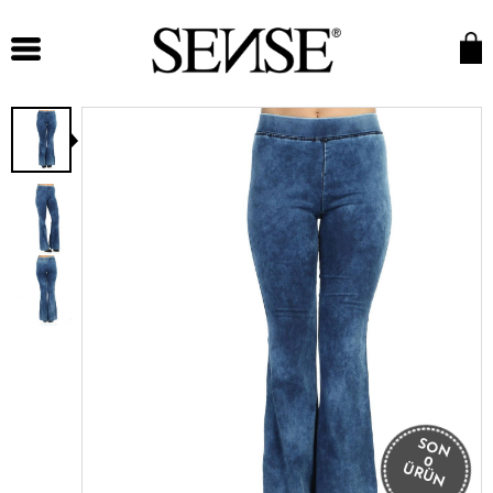
SON
0
ÜRÜN