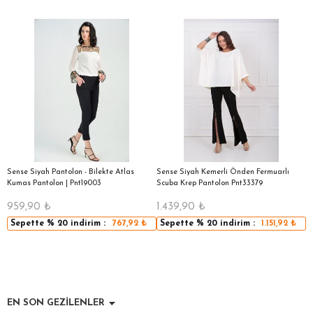
|
Sense Siyah Pantolon - Bilekte Atlas
Sense Siyah Kemerli Önden Fermuarlı
S
Kumas Pantolon | Pnt19003
Scuba Krep Pantolon Pnt33379
959,90
₺
1.439,90
₺
5
Sepette
% 20
indirim :
767,92
₺
Sepette
% 20
indirim :
1.151,92
₺
EN SON GEZİLENLER