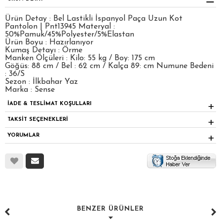
Ürün Detay : Bel Lastikli İspanyol Paça Uzun Kot
Pantolon | Pnt13945 Materyal :
50%Pamuk/45%Polyester/5%Elastan
Ürün Boyu : Hazırlanıyor
Kumaş Detayı : Örme
Manken Ölçüleri : Kilo: 55 kg / Boy: 175 cm
Göğüs: 88 cm / Bel : 62 cm / Kalça 89: cm Numune Bedeni
: 36/S
Sezon : İlkbahar Yaz
Marka : Sense
İADE & TESLİMAT KOŞULLARI
TAKSİT SEÇENEKLERİ
YORUMLAR
BENZER ÜRÜNLER