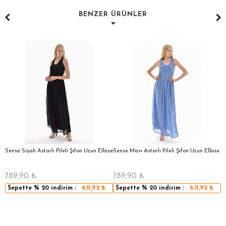
BENZER ÜRÜNLER
a
Sense Siyah Astarlı Pileli Şifon Uzun Elbise
Sense Mavı Astarlı Pileli Şifon Uzun Elbise
S
E
789,90
₺
789,90
₺
5
Sepette
% 20
indirim :
631,92
₺
Sepette
% 20
indirim :
631,92
₺