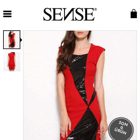
SON
0
ÜRÜN