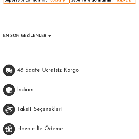
Sepette
% 20
indirim :
631,92
₺
Sepette
% 20
indirim :
631,92
₺
EN SON GEZİLENLER
48 Saate Ücretsiz Kargo
İndirim
Taksit Seçenekleri
Havale İle Ödeme