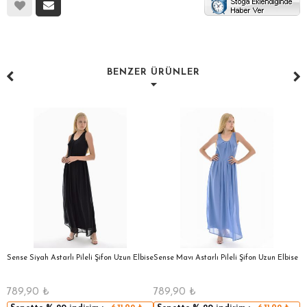
BENZER ÜRÜNLER
a
Sense Siyah Astarlı Pileli Şifon Uzun Elbise
Sense Mavı Astarlı Pileli Şifon Uzun Elbise
S
E
789,90
₺
789,90
₺
5