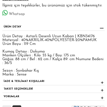
İlginiz için teşekkürler, bu ürünümüz için stok tükenmiştir.
Whatsap
ÜRÜN DETAY
Ürün Detay : Astarlı Desenli Uzun Kaban | KBN34176
Materyal : 40%AKRİLİK-40%POLYESTER-20%PAMUK
Ürün Boyu : 119 Cm
Kumaş Detayı : Dokuma
Manken Ölçüleri : Kilo: 55 kg / Boy: 175 cm
Göğüs: 88 cm / Bel : 62 cm / Kalça 89: cm Numune Bedeni
: 36/S
Sezon : Sonbahar Kış
Marka : Sense
İADE & TESLİMAT KOŞULLARI
TAKSİT SEÇENEKLERİ
YORUMLAR