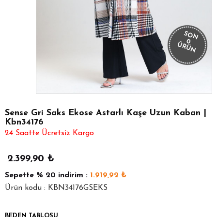
SON
0
ÜRÜN
Sense Gri Saks Ekose Astarlı Kaşe Uzun Kaban |
Kbn34176
24 Saatte Ücretsiz Kargo
2.399,90
₺
Sepette
% 20
indirim :
1.919,92
₺
Ürün kodu : KBN34176GSEKS
BEDEN TABLOSU