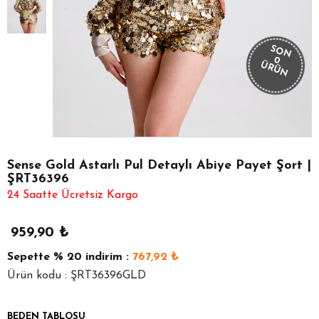
SON
0
ÜRÜN
Sense Gold Astarlı Pul Detaylı Abiye Payet Şort |
ŞRT36396
24 Saatte Ücretsiz Kargo
959,90
₺
Sepette
% 20
indirim :
767,92
₺
Ürün kodu : ŞRT36396GLD
BEDEN TABLOSU