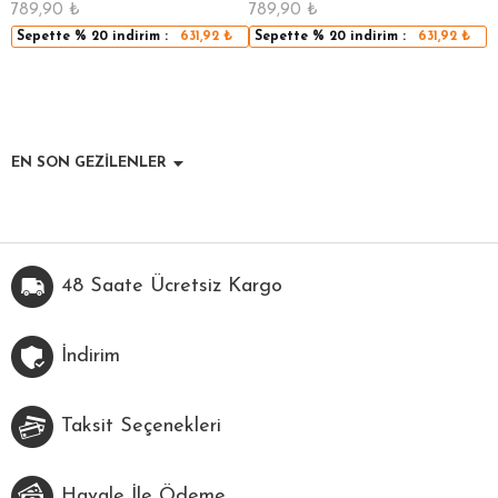
789,90
₺
789,90
₺
5
Sepette
% 20
indirim :
631,92
₺
Sepette
% 20
indirim :
631,92
₺
EN SON GEZİLENLER
48 Saate Ücretsiz Kargo
İndirim
Taksit Seçenekleri
Havale İle Ödeme