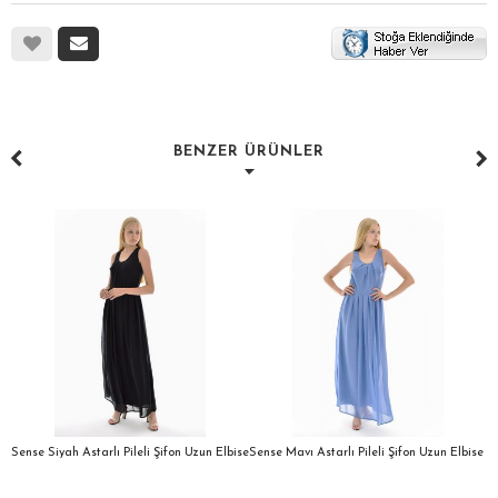
BENZER ÜRÜNLER
a
Sense Siyah Astarlı Pileli Şifon Uzun Elbise
Sense Mavı Astarlı Pileli Şifon Uzun Elbise
S
E