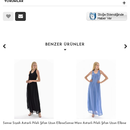
YORUMLAR
BENZER ÜRÜNLER
a
Sense Siyah Astarlı Pileli Şifon Uzun Elbise
Sense Mavı Astarlı Pileli Şifon Uzun Elbise
S
E