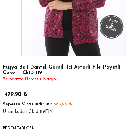
SON
0
ÜRÜN
Fuşya Beli Dantel Garnili İci Astarli File Payetli
Ceket | Ckt31119
24 Saatte Ücretsiz Kargo
479,90
₺
Sepette
% 20
indirim :
383,92
₺
Ürün kodu : Ckt31119FJY
BEDEN TABLOSU