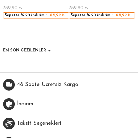
789,90
₺
789,90
₺
5
Sepette
% 20
indirim :
631,92
₺
Sepette
% 20
indirim :
631,92
₺
EN SON GEZİLENLER
48 Saate Ücretsiz Kargo
İndirim
Taksit Seçenekleri