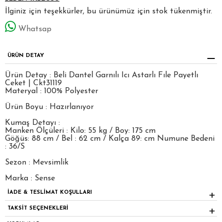
İlginiz için teşekkürler, bu ürünümüz için stok tükenmiştir.
Whatsap
ÜRÜN DETAY
Ürün Detay : Beli Dantel Garnılı Icı Astarlı Fıle Payetlı
Ceket | Ckt31119
Materyal : 100% Polyester
Ürün Boyu : Hazırlanıyor
Kumaş Detayı :
Manken Ölçüleri : Kilo: 55 kg / Boy: 175 cm
Göğüs: 88 cm / Bel : 62 cm / Kalça 89: cm Numune Bedeni
: 36/S
Sezon : Mevsimlik
Marka : Sense
İADE & TESLİMAT KOŞULLARI
TAKSİT SEÇENEKLERİ