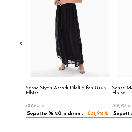
 Bisiklet
Sense Siyah Astarlı Pileli Şifon Uzun
Sense Mav
Elbise
Elbise
789,90
₺
789,90
₺
479,92
₺
Sepette
% 20
indirim :
631,92
₺
Sepett