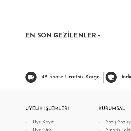
EN SON GEZİLENLER
HIZLI BAK
FAVORİLERİME EKLE
HIZLI BAK
FAVOR
48 Saate Ücretsiz Kargo
İndi
ÜYELİK İŞLEMLERİ
KURUMSAL
Üye Kayıt
Satış Sözle
Üye Giriş
Sipariş Taki