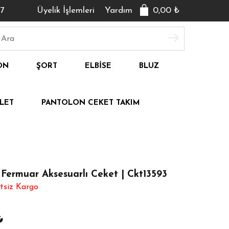
7
Üyelik İşlemleri
Yardım
0,00
₺
ON
ŞORT
ELBISE
BLUZ
LET
PANTOLON CEKET TAKIM
 Fermuar Aksesuarlı Ceket | Ckt13593
tsiz Kargo
₺