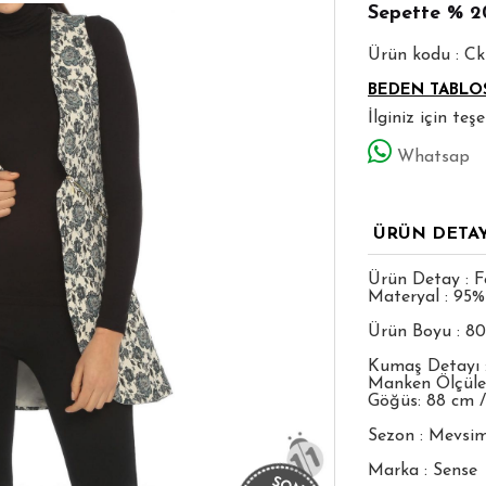
Sepette
% 2
Ürün kodu : C
BEDEN TABLO
İlginiz için te
Whatsap
ÜRÜN DETA
Ürün Detay : F
Materyal : 95%
Ürün Boyu : 8
Kumaş Detayı 
Manken Ölçüleri
Göğüs: 88 cm /
Sezon : Mevsim
Marka : Sense