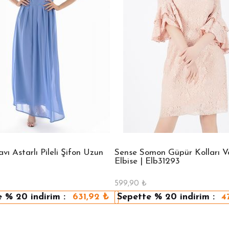
ı Astarlı Pileli Şifon Uzun
Sense Somon Güpür Kolları Vo
Elbise | Elb31293
599,90
₺
e
% 20
indirim :
631,92
₺
Sepette
% 20
indirim :
4