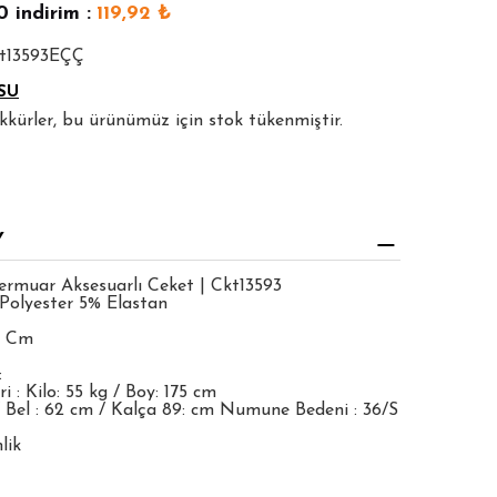
0
indirim :
119,92
₺
kt13593EÇÇ
SU
şekkürler, bu ürünümüz için stok tükenmiştir.
Y
ermuar Aksesuarlı Ceket | Ckt13593
Polyester 5% Elastan
0 Cm
:
 : Kilo: 55 kg / Boy: 175 cm
 Bel : 62 cm / Kalça 89: cm Numune Bedeni : 36/S
lik