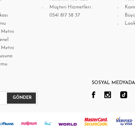
Müşteri Hizmetleri :
Kam
kası
0541 817 58 37
Büyü
rmu
Loo
 Metni
enel
 Metni
lusuna
rmu
SOSYAL MEDYADA 