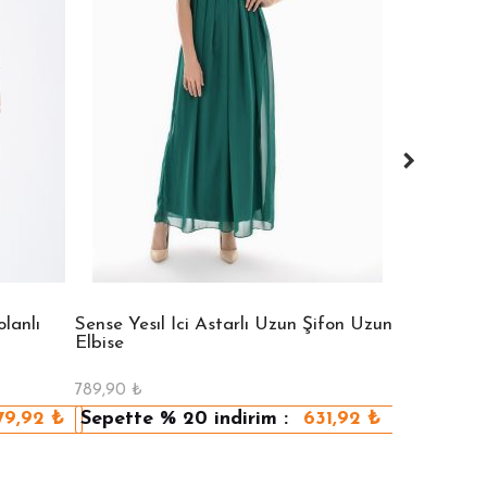
lanlı
Sense Yesıl İci Astarlı Uzun Şifon Uzun
Sense Vızon
Elbise
Elbise
789,90
₺
789,90
₺
79,92
₺
Sepette
% 20
indirim :
631,92
₺
Sepette