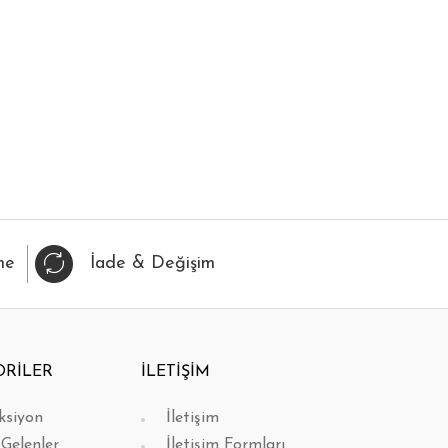
IZLI BAK
FAVORİLERİME EKLE
HIZLI BAK
FAVORİL
me
İade & Değişim
ORİLER
İLETİŞİM
ksiyon
İletişim
 Gelenler
İletişim Formları