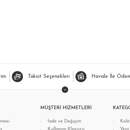
İLERİME EKLE
HIZLI BAK
FAVORİLERİME EKLE
H
rim
Taksit Seçenekleri
Havale İle Öde
MÜŞTERİ HİZMETLERİ
KATEG
şmesi
İade ve Değişim
Kole
p
Kullanım Klavuzu
Yeni