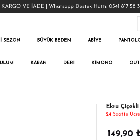
GO VE İADE | Whatsapp Destek Hattı: 0541 817 58 3
I SEZON
BÜYÜK BEDEN
ABIYE
PANTOL
TULUM
KABAN
DERI
KIMONO
OUT
Ekru Çiçekli
24 Saatte Ücre
149,90