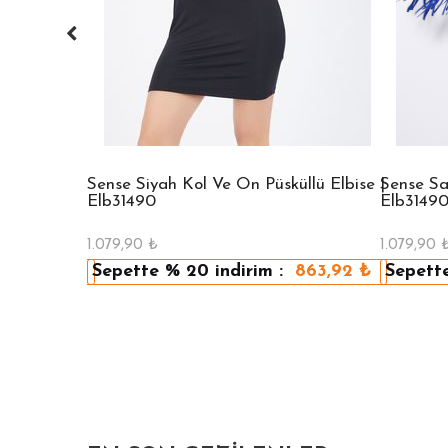
Kruvaze
Sense Siyah Kol Ve Ön Püsküllü Elbise |
Sense Sa
Elb31490
Elb3149
1.079,90
₺
1.079,90
479,92
₺
Sepette
% 20
indirim :
863,92
₺
Sepett