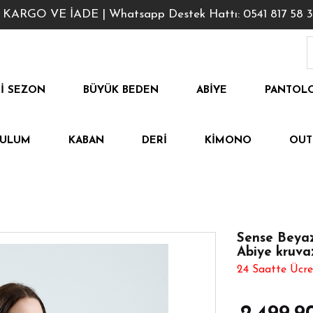
GO VE İADE | Whatsapp Destek Hattı: 0541 817 58 3
I SEZON
BÜYÜK BEDEN
ABIYE
PANTOL
TULUM
KABAN
DERI
KIMONO
OUT
Sense Beyaz
Abiye kruva
24 Saatte Ücre