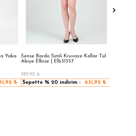
na Yaka
Sense Bordo Simli Kruvaze Kollar Tül
Sense Vızo
Abiye Elbise | Elb31357
Elbise | El
789,90
₺
599,90
₺
31,92
₺
Sepette
% 20
indirim :
631,92
₺
Sepette