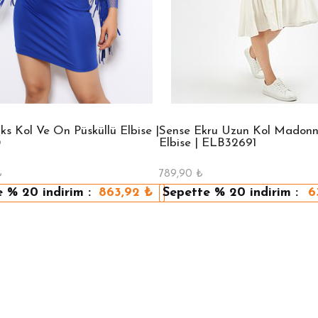
ks Kol Ve Ön Püsküllü Elbise |
Sense Ekru Uzun Kol Madon
0
Elbise | ELB32691
₺
789,90
₺
e
% 20
indirim :
863,92
₺
Sepette
% 20
indirim :
6