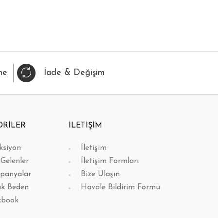
IZLI BAK
FAVORİLERİME EKLE
HIZLI BAK
FAVORİL
me
İade & Değişim
ORİLER
İLETİŞİM
ksiyon
İletişim
 Gelenler
İletişim Formları
panyalar
Bize Ulaşın
k Beden
Havale Bildirim Formu
kbook