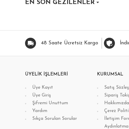
EN SON GEZİLENLER
HIZLI BAK
FAVORİLERİME EKLE
HIZLI BAK
FAVOR
48 Saate Ücretsiz Kargo
İndi
ÜYELİK İŞLEMLERİ
KURUMSAL
Üye Kayıt
Satış Sözle
Üye Giriş
Sipariş Taki
Şifremi Unuttum
Hakkımızda
Yardım
Çerez Politi
Sıkça Sorulan Sorular
İletişim Fo
Aydınlatma