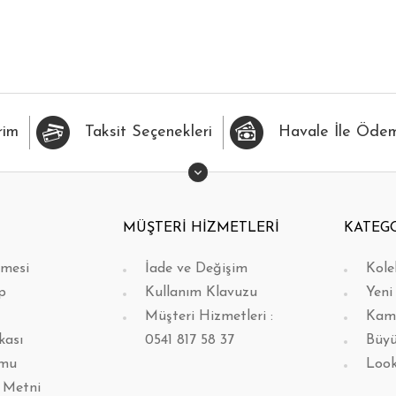
İLERİME EKLE
HIZLI BAK
FAVORİLERİME EKLE
H
rim
Taksit Seçenekleri
Havale İle Öde
MÜŞTERİ HİZMETLERİ
KATEG
şmesi
İade ve Değişim
Kole
p
Kullanım Klavuzu
Yeni
Müşteri Hizmetleri :
Kam
kası
0541 817 58 37
Büyü
rmu
Loo
 Metni