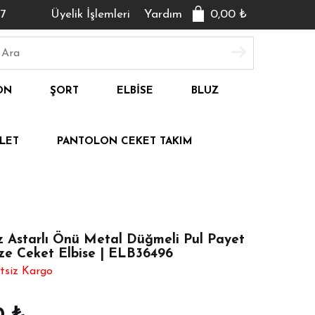
7
Üyelik İşlemleri
Yardım
0,00
₺
ON
ŞORT
ELBISE
BLUZ
LET
PANTOLON CEKET TAKIM
 Astarlı Önü Metal Düğmeli Pul Payet
ze Ceket Elbise | ELB36496
tsiz Kargo