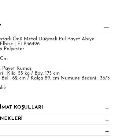
Y
starlı Önü Metal Düğmeli Pul Payet Abiye
Elbise | ELB36496
% Polyester
1 Cm
: Payet Kumaş
 : Kilo: 55 kg / Boy: 175 cm
 Bel : 62 cm / Kalça 89: cm Numune Bedeni : 36/S
lik
LİMAT KOŞULLARI
ENEKLERİ