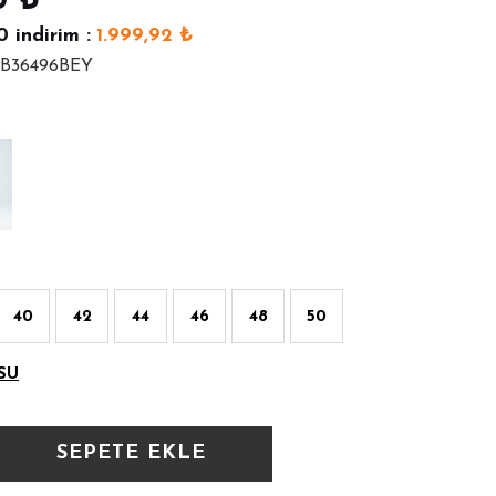
0
₺
0
indirim :
1.999,92
₺
ELB36496BEY
40
42
44
46
48
50
SU