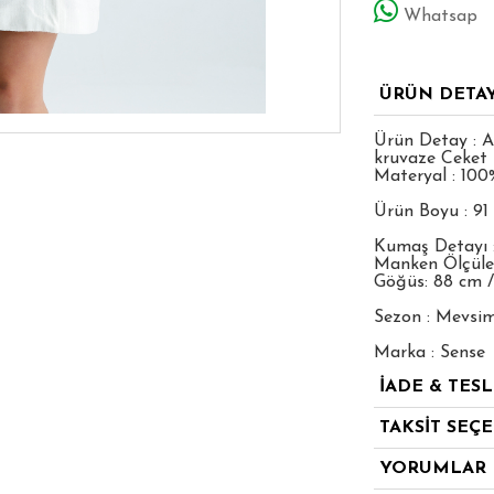
Whatsap
ÜRÜN DETA
Ürün Detay : A
kruvaze Ceket 
Materyal : 100
Ürün Boyu : 9
Kumaş Detayı 
Manken Ölçüleri
Göğüs: 88 cm /
Sezon : Mevsim
Marka : Sense
İADE & TES
TAKSİT SEÇ
YORUMLAR