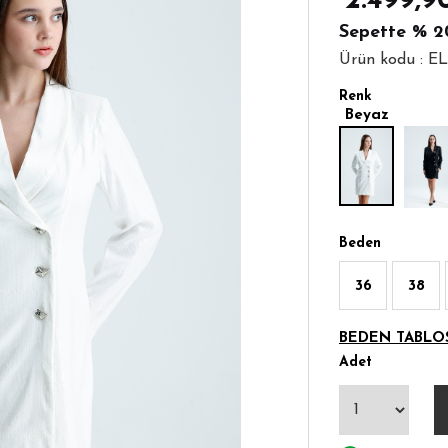
2.499,9
Sepette
% 2
Ürün kodu : 
Renk
Beyaz
Beden
36
38
BEDEN TABLO
Adet