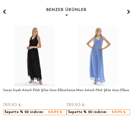
BENZER ÜRÜNLER
a
Sense Siyah Astarlı Pileli Şifon Uzun Elbise
Sense Mavı Astarlı Pileli Şifon Uzun Elbise
S
E
789,90
₺
789,90
₺
5
Sepette
% 20
indirim :
631,92
₺
Sepette
% 20
indirim :
631,92
₺