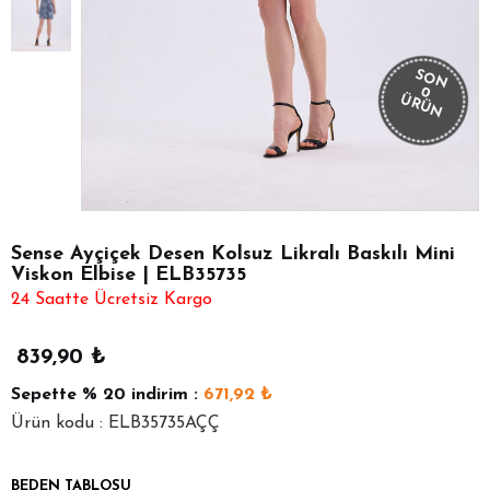
SON
0
ÜRÜN
Sense Ayçiçek Desen Kolsuz Likralı Baskılı Mini
Viskon Elbise | ELB35735
24 Saatte Ücretsiz Kargo
839,90
₺
Sepette
% 20
indirim :
671,92
₺
Ürün kodu : ELB35735AÇÇ
BEDEN TABLOSU