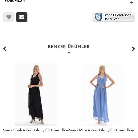
YORUMLAR
BENZER ÜRÜNLER
a
Sense Siyah Astarlı Pileli Şifon Uzun Elbise
Sense Mavı Astarlı Pileli Şifon Uzun Elbise
S
E