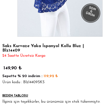
SON
0
ÜRÜN
Saks Kurvaze Yaka İspanyol Kollu Bluz |
Blz14409
24 Saatte Ücretsiz Kargo
149,90
₺
Sepette
% 20
indirim :
119,92
₺
Ürün kodu : Blz14409SKS
BEDEN TABLOSU
İlginiz için teşekkürler, bu ürünümüz için stok tükenmiştir.