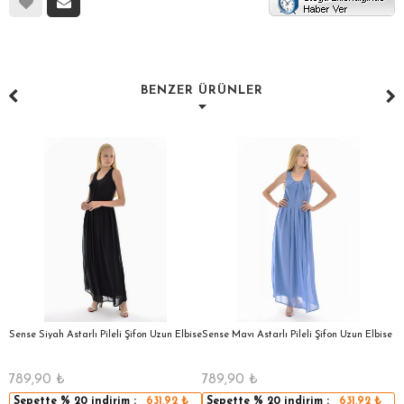
BENZER ÜRÜNLER
a
Sense Siyah Astarlı Pileli Şifon Uzun Elbise
Sense Mavı Astarlı Pileli Şifon Uzun Elbise
S
E
789,90
₺
789,90
₺
5
Sepette
% 20
indirim :
631,92
₺
Sepette
% 20
indirim :
631,92
₺