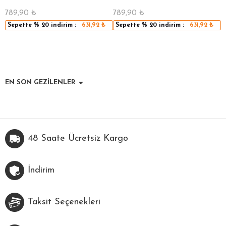
789,90
₺
789,90
₺
5
Sepette
% 20
indirim :
631,92
₺
Sepette
% 20
indirim :
631,92
₺
EN SON GEZİLENLER
48 Saate Ücretsiz Kargo
İndirim
Taksit Seçenekleri