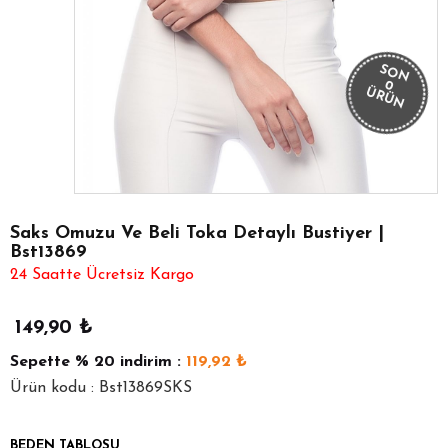
SON
0
ÜRÜN
Saks Omuzu Ve Beli Toka Detaylı Bustiyer |
Bst13869
24 Saatte Ücretsiz Kargo
149,90
₺
Sepette
% 20
indirim :
119,92
₺
Ürün kodu : Bst13869SKS
BEDEN TABLOSU