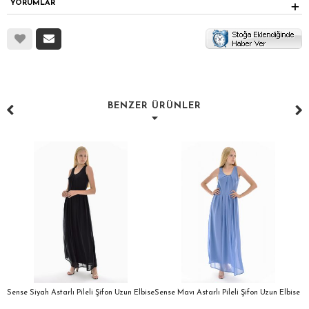
YORUMLAR
BENZER ÜRÜNLER
a
Sense Siyah Astarlı Pileli Şifon Uzun Elbise
Sense Mavı Astarlı Pileli Şifon Uzun Elbise
S
E