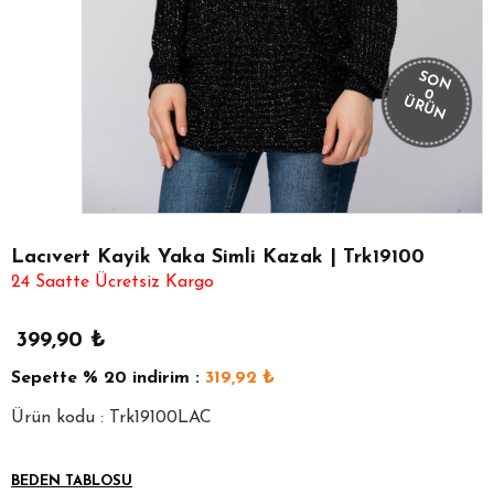
SON
0
ÜRÜN
Lacıvert Kayik Yaka Simli Kazak | Trk19100
24 Saatte Ücretsiz Kargo
399,90
₺
Sepette
% 20
indirim :
319,92
₺
Ürün kodu : Trk19100LAC
BEDEN TABLOSU