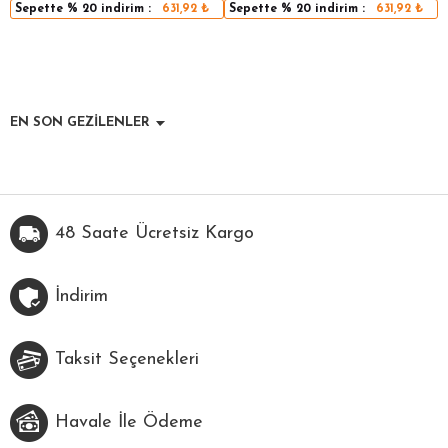
Sepette
% 20
indirim :
631,92
₺
Sepette
% 20
indirim :
631,92
₺
EN SON GEZİLENLER
48 Saate Ücretsiz Kargo
İndirim
Taksit Seçenekleri
Havale İle Ödeme