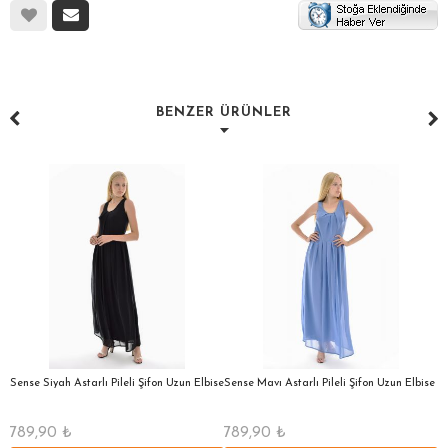
BENZER ÜRÜNLER
a
Sense Siyah Astarlı Pileli Şifon Uzun Elbise
Sense Mavı Astarlı Pileli Şifon Uzun Elbise
S
E
789,90
₺
789,90
₺
5