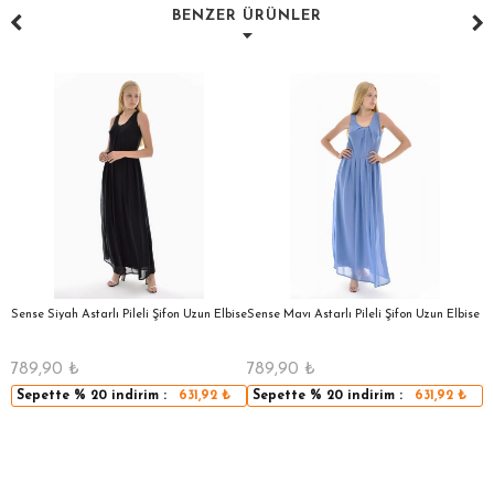
BENZER ÜRÜNLER
a
Sense Siyah Astarlı Pileli Şifon Uzun Elbise
Sense Mavı Astarlı Pileli Şifon Uzun Elbise
S
E
789,90
₺
789,90
₺
5
Sepette
% 20
indirim :
631,92
₺
Sepette
% 20
indirim :
631,92
₺