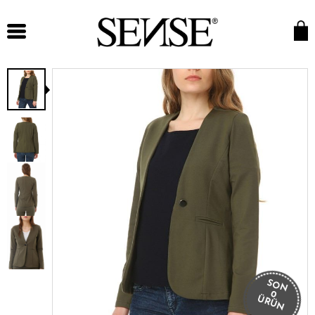
SON
0
ÜRÜN