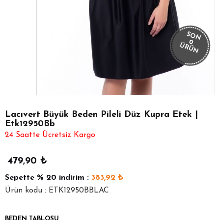
SON
0
ÜRÜN
Lacıvert Büyük Beden Pileli Düz Kupra Etek |
Etk12950Bb
24 Saatte Ücretsiz Kargo
479,90
₺
Sepette
% 20
indirim :
383,92
₺
Ürün kodu : ETK12950BBLAC
BEDEN TABLOSU