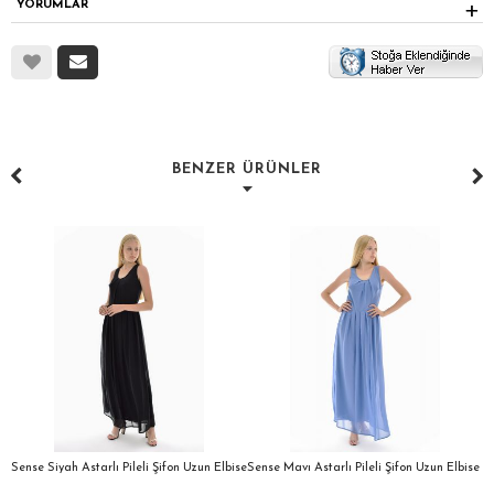
YORUMLAR
BENZER ÜRÜNLER
a
Sense Siyah Astarlı Pileli Şifon Uzun Elbise
Sense Mavı Astarlı Pileli Şifon Uzun Elbise
S
E