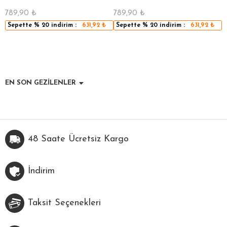
789,90
₺
789,90
₺
5
Sepette
% 20
indirim :
631,92
₺
Sepette
% 20
indirim :
631,92
₺
EN SON GEZİLENLER
48 Saate Ücretsiz Kargo
İndirim
Taksit Seçenekleri