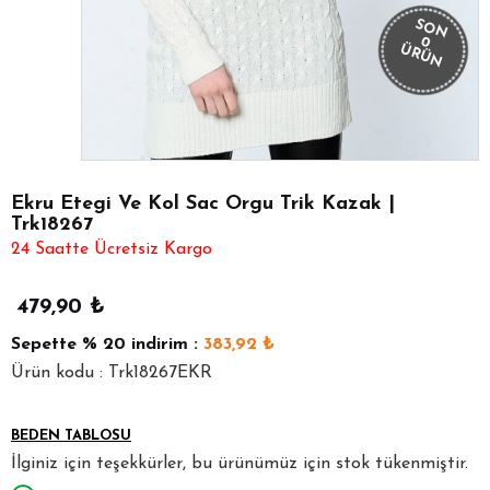
SON
0
ÜRÜN
Ekru Etegi Ve Kol Sac Orgu Trik Kazak |
Trk18267
24 Saatte Ücretsiz Kargo
479,90
₺
Sepette
% 20
indirim :
383,92
₺
Ürün kodu : Trk18267EKR
BEDEN TABLOSU
İlginiz için teşekkürler, bu ürünümüz için stok tükenmiştir.