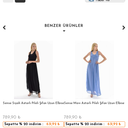
BENZER ÜRÜNLER
a
Sense Siyah Astarlı Pileli Şifon Uzun Elbise
Sense Mavı Astarlı Pileli Şifon Uzun Elbise
S
E
789,90
₺
789,90
₺
5
Sepette
% 20
indirim :
631,92
₺
Sepette
% 20
indirim :
631,92
₺