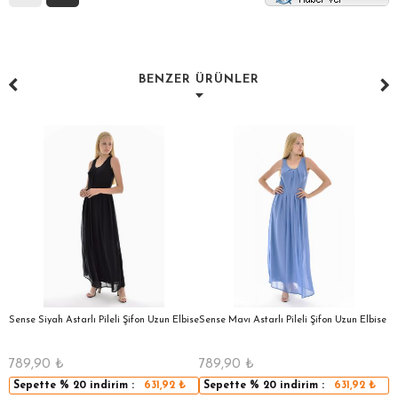
BENZER ÜRÜNLER
a
Sense Siyah Astarlı Pileli Şifon Uzun Elbise
Sense Mavı Astarlı Pileli Şifon Uzun Elbise
S
E
789,90
₺
789,90
₺
5
Sepette
% 20
indirim :
631,92
₺
Sepette
% 20
indirim :
631,92
₺