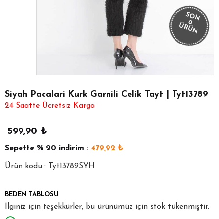
SON
0
ÜRÜN
Siyah Pacalari Kurk Garnili Celik Tayt | Tyt13789
24 Saatte Ücretsiz Kargo
599,90
₺
Sepette
% 20
indirim :
479,92
₺
Ürün kodu : Tyt13789SYH
BEDEN TABLOSU
İlginiz için teşekkürler, bu ürünümüz için stok tükenmiştir.