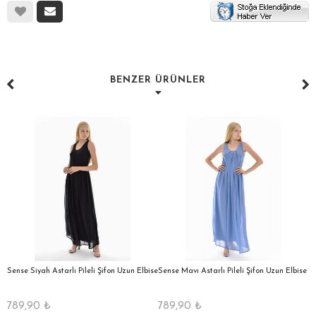
BENZER ÜRÜNLER
a
Sense Siyah Astarlı Pileli Şifon Uzun Elbise
Sense Mavı Astarlı Pileli Şifon Uzun Elbise
S
E
789,90
₺
789,90
₺
5