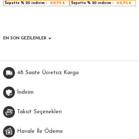
Sepette
% 20
indirim :
631,92
₺
Sepette
% 20
indirim :
631,92
₺
EN SON GEZİLENLER
48 Saate Ücretsiz Kargo
İndirim
Taksit Seçenekleri
Havale İle Ödeme