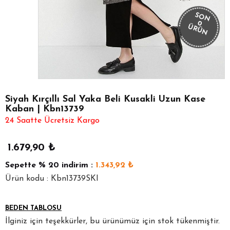
SON
0
ÜRÜN
Siyah Kırçıllı Sal Yaka Beli Kusakli Uzun Kase
Kaban | Kbn13739
24 Saatte Ücretsiz Kargo
1.679,90
₺
Sepette
% 20
indirim :
1.343,92
₺
Ürün kodu : Kbn13739SKI
BEDEN TABLOSU
İlginiz için teşekkürler, bu ürünümüz için stok tükenmiştir.