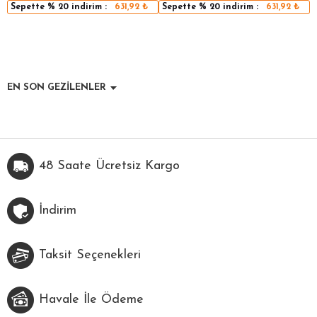
Sepette
% 20
indirim :
631,92
₺
Sepette
% 20
indirim :
631,92
₺
EN SON GEZİLENLER
48 Saate Ücretsiz Kargo
İndirim
Taksit Seçenekleri
Havale İle Ödeme