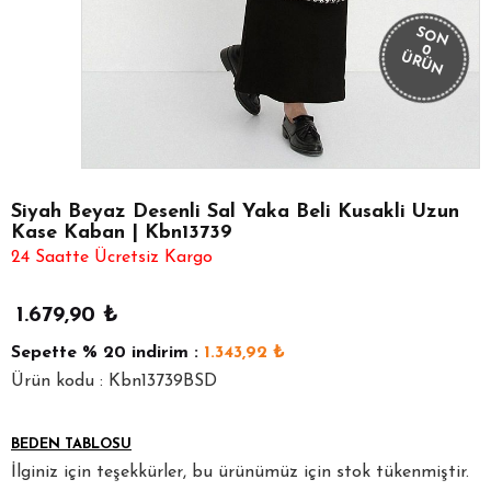
SON
0
ÜRÜN
Siyah Beyaz Desenli Sal Yaka Beli Kusakli Uzun
Kase Kaban | Kbn13739
24 Saatte Ücretsiz Kargo
1.679,90
₺
Sepette
% 20
indirim :
1.343,92
₺
Ürün kodu : Kbn13739BSD
BEDEN TABLOSU
İlginiz için teşekkürler, bu ürünümüz için stok tükenmiştir.