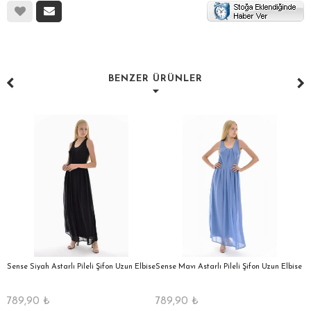
BENZER ÜRÜNLER
a
Sense Siyah Astarlı Pileli Şifon Uzun Elbise
Sense Mavı Astarlı Pileli Şifon Uzun Elbise
S
E
789,90
₺
789,90
₺
5