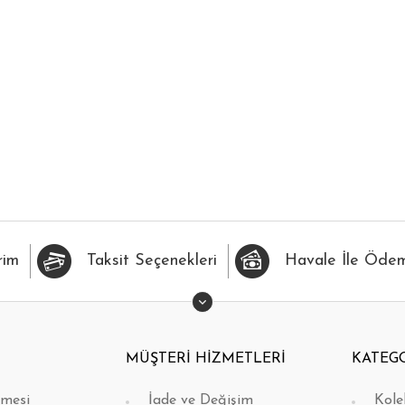
İLERİME EKLE
HIZLI BAK
FAVORİLERİME EKLE
H
rim
Taksit Seçenekleri
Havale İle Öde
MÜŞTERİ HİZMETLERİ
KATEG
şmesi
İade ve Değişim
Kole