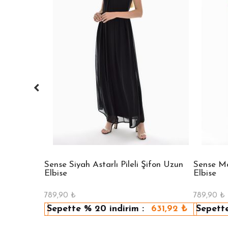
 Bisiklet
Sense Siyah Astarlı Pileli Şifon Uzun
Sense Mav
Elbise
Elbise
789,90
₺
789,90
₺
479,92
₺
Sepette
% 20
indirim :
631,92
₺
Sepett