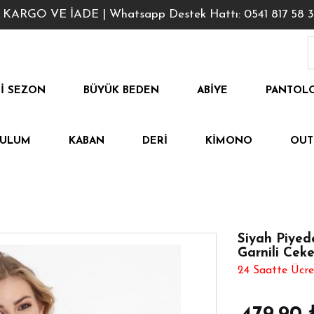
GO VE İADE | Whatsapp Destek Hattı: 0541 817 58 3
I SEZON
BÜYÜK BEDEN
ABIYE
PANTOL
TULUM
KABAN
DERI
KIMONO
OUT
Siyah Piyed
Garnili Ceke
24 Saatte Ücre