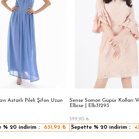
ı Astarlı Pileli Şifon Uzun
Sense Somon Güpür Kolları Vo
Elbise | Elb31293
599,90
₺
e
% 20
indirim :
631,92
₺
Sepette
% 20
indirim :
4