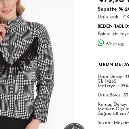
479,90
Sepette
% 2
Ürün kodu : C
BEDEN TABLO
İlginiz için te
Whatsap
ÜRÜN DETA
Ürün Detay : U
Ckt14265
Materyal : 95%
Ürün Boyu : 5
Kumaş Detayı 
Manken Ölçüleri
Göğüs: 88 cm /
Sezon : Mevsim