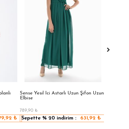
lanlı
Sense Yesıl İci Astarlı Uzun Şifon Uzun
Sense Vızon
Elbise
Elbise
789,90
₺
789,90
₺
79,92
₺
Sepette
% 20
indirim :
631,92
₺
Sepette