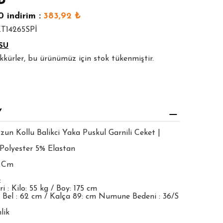
₺
0
indirim :
383,92
₺
KT14265SPİ
SU
şekkürler, bu ürünümüz için stok tükenmiştir.
Y
zun Kollu Balikci Yaka Puskul Garnili Ceket |
Polyester 5% Elastan
3 Cm
:
 : Kilo: 55 kg / Boy: 175 cm
 Bel : 62 cm / Kalça 89: cm Numune Bedeni : 36/S
lik