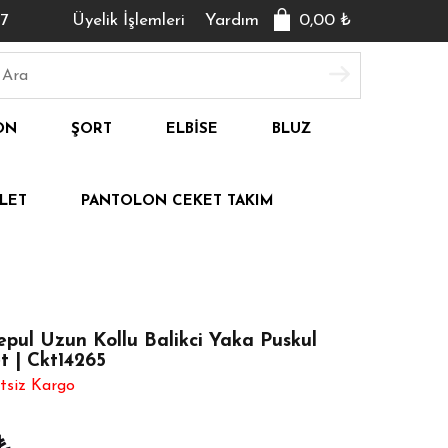
7
Üyelik İşlemleri
Yardım
0,00
₺
ON
ŞORT
ELBISE
BLUZ
LET
PANTOLON CEKET TAKIM
epul Uzun Kollu Balikci Yaka Puskul
t | Ckt14265
tsiz Kargo