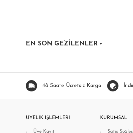
EN SON GEZİLENLER
HIZLI BAK
FAVORİLERİME EKLE
HIZLI BAK
FAVOR
48 Saate Ücretsiz Kargo
İndi
ÜYELİK İŞLEMLERİ
KURUMSAL
Üye Kayıt
Satış Sözle