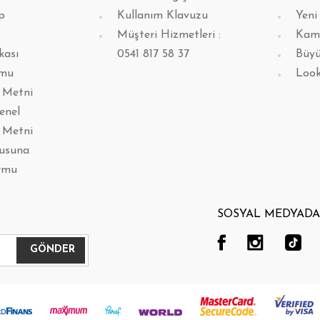
p
Kullanım Klavuzu
Yeni
Müşteri Hizmetleri :
Kam
kası
0541 817 58 37
Büyü
rmu
Loo
 Metni
enel
 Metni
lusuna
rmu
SOSYAL MEDYADA 