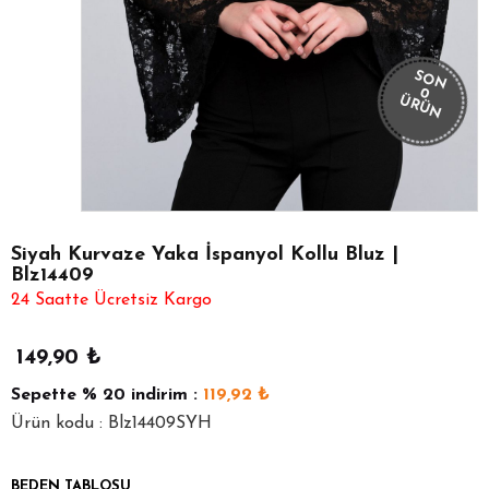
SON
0
ÜRÜN
Siyah Kurvaze Yaka İspanyol Kollu Bluz |
Blz14409
24 Saatte Ücretsiz Kargo
149,90
₺
Sepette
% 20
indirim :
119,92
₺
Ürün kodu : Blz14409SYH
BEDEN TABLOSU