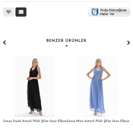
BENZER ÜRÜNLER
a
Sense Siyah Astarlı Pileli Şifon Uzun Elbise
Sense Mavı Astarlı Pileli Şifon Uzun Elbise
S
E