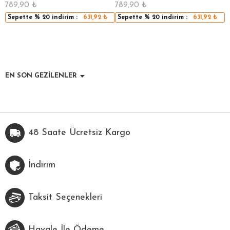
789,90
₺
789,90
₺
5
Sepette
% 20
indirim :
631,92
₺
Sepette
% 20
indirim :
631,92
₺
EN SON GEZİLENLER
48 Saate Ücretsiz Kargo
İndirim
Taksit Seçenekleri
Havale İle Ödeme