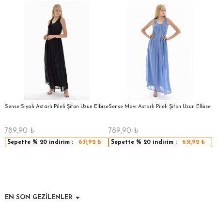
a
Sense Siyah Astarlı Pileli Şifon Uzun Elbise
Sense Mavı Astarlı Pileli Şifon Uzun Elbise
S
E
789,90
₺
789,90
₺
5
Sepette
% 20
indirim :
631,92
₺
Sepette
% 20
indirim :
631,92
₺
EN SON GEZİLENLER