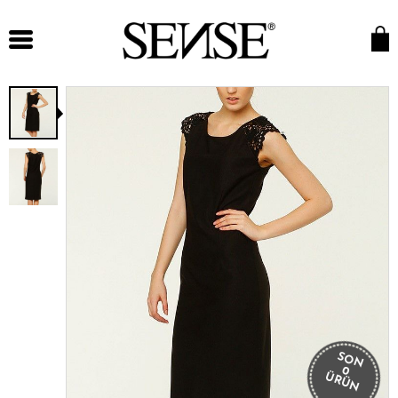
SON
0
ÜRÜN