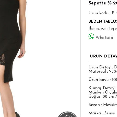
Sepette
% 2
Ürün kodu : E
BEDEN TABLO
İlginiz için te
Whatsap
ÜRÜN DETA
Ürün Detay : Da
Materyal : 95%
Ürün Boyu : 1
Kumaş Detayı 
Manken Ölçüleri
Göğüs: 88 cm /
Sezon : Mevsim
Marka : Sense