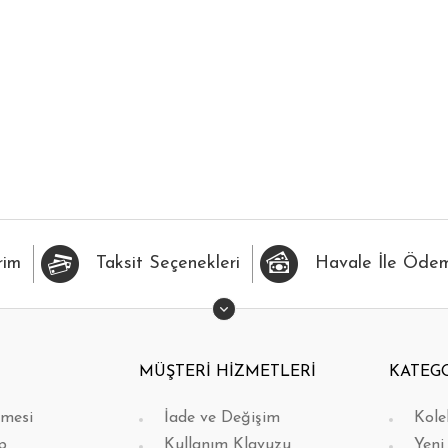
İLERİME EKLE
HIZLI BAK
FAVORİLERİME EKLE
H
rim
Taksit Seçenekleri
Havale İle Öde
MÜŞTERİ HİZMETLERİ
KATEG
şmesi
İade ve Değişim
Kole
p
Kullanım Klavuzu
Yeni