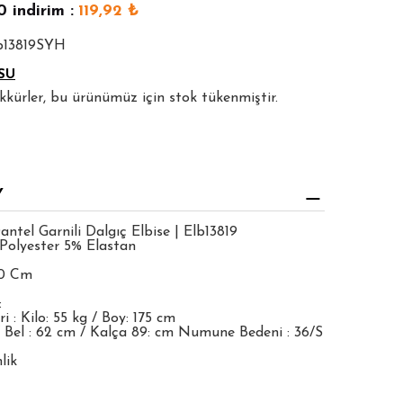
0
indirim :
119,92
₺
lb13819SYH
SU
şekkürler, bu ürünümüz için stok tükenmiştir.
Y
ntel Garnili Dalgıç Elbise | Elb13819
Polyester 5% Elastan
00 Cm
:
 : Kilo: 55 kg / Boy: 175 cm
 Bel : 62 cm / Kalça 89: cm Numune Bedeni : 36/S
lik