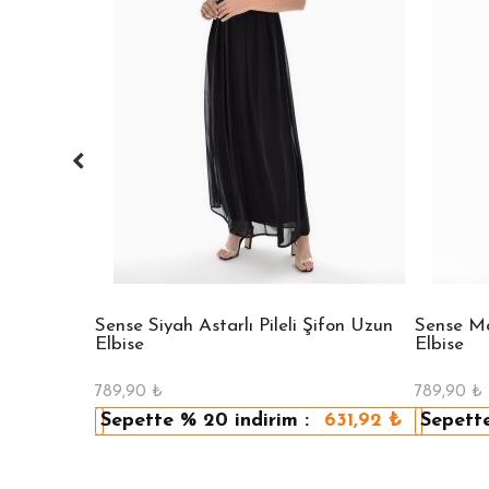
 Bisiklet
Sense Siyah Astarlı Pileli Şifon Uzun
Sense Mav
Elbise
Elbise
789,90
₺
789,90
₺
479,92
₺
Sepette
% 20
indirim :
631,92
₺
Sepett