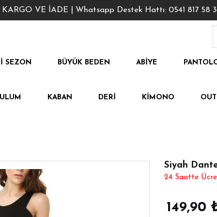
GO VE İADE | Whatsapp Destek Hattı: 0541 817 58 3
I SEZON
BÜYÜK BEDEN
ABIYE
PANTOL
TULUM
KABAN
DERI
KIMONO
OUT
Siyah Dantel
24 Saatte Ücre
149,90