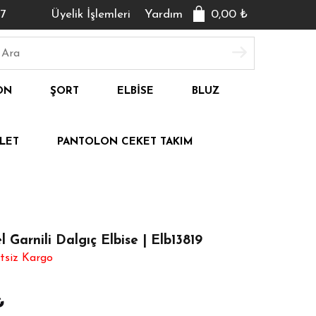
7
Üyelik İşlemleri
Yardım
0,00
₺
ON
ŞORT
ELBISE
BLUZ
LET
PANTOLON CEKET TAKIM
 Garnili Dalgıç Elbise | Elb13819
tsiz Kargo
₺