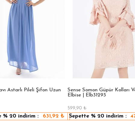
ı Astarlı Pileli Şifon Uzun
Sense Somon Güpür Kolları Vo
Elbise | Elb31293
599,90
₺
e
% 20
indirim :
631,92
₺
Sepette
% 20
indirim :
4