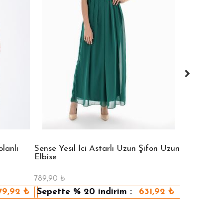
lanlı
Sense Yesıl İci Astarlı Uzun Şifon Uzun
Sense Vızon
Elbise
Elbise
789,90
₺
789,90
₺
79,92
₺
Sepette
% 20
indirim :
631,92
₺
Sepette