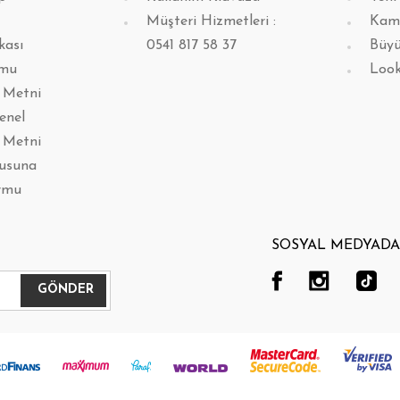
Müşteri Hizmetleri :
Kam
kası
0541 817 58 37
Büyü
rmu
Loo
 Metni
enel
 Metni
lusuna
rmu
SOSYAL MEDYADA 