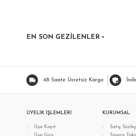
EN SON GEZİLENLER
HIZLI BAK
FAVORİLERİME EKLE
HIZLI BAK
FAVOR
48 Saate Ücretsiz Kargo
İndi
ÜYELİK İŞLEMLERİ
KURUMSAL
Üye Kayıt
Satış Sözle
Üye Giriş
Sipariş Taki