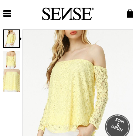
SON
0
ÜRÜN