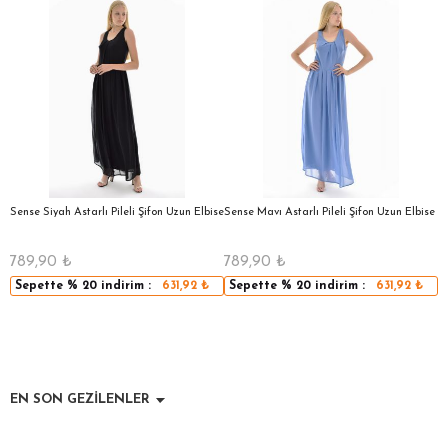
a
Sense Siyah Astarlı Pileli Şifon Uzun Elbise
Sense Mavı Astarlı Pileli Şifon Uzun Elbise
S
E
789,90
₺
789,90
₺
5
Sepette
% 20
indirim :
631,92
₺
Sepette
% 20
indirim :
631,92
₺
EN SON GEZİLENLER