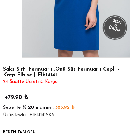
SON
0
ÜRÜN
Saks Sırtı Fermuarlı .Önü Süs Fermuarlı Cepli -
Krep Elbise | Elb14141
24 Saatte Ücretsiz Kargo
479,90
₺
Sepette
% 20
indirim :
383,92
₺
Ürün kodu : Elb14141SKS
BEDEN TABLOSU