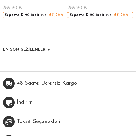
789,90
₺
789,90
₺
5
Sepette
% 20
indirim :
631,92
₺
Sepette
% 20
indirim :
631,92
₺
EN SON GEZİLENLER
48 Saate Ücretsiz Kargo
İndirim
Taksit Seçenekleri