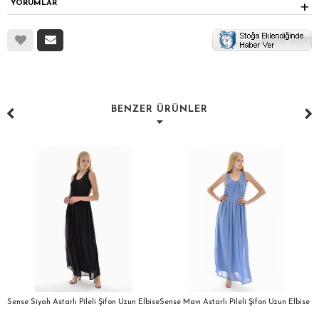
YORUMLAR
BENZER ÜRÜNLER
a
Sense Siyah Astarlı Pileli Şifon Uzun Elbise
Sense Mavı Astarlı Pileli Şifon Uzun Elbise
S
E