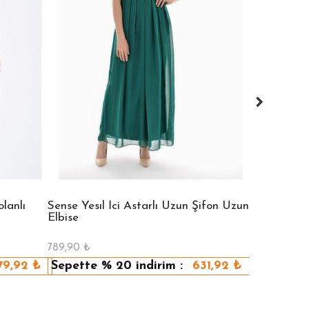
lanlı
Sense Yesıl İci Astarlı Uzun Şifon Uzun
Sense Vızon
Elbise
Elbise
789,90
₺
789,90
₺
79,92
₺
Sepette
% 20
indirim :
631,92
₺
Sepette