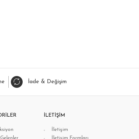
IZLI BAK
FAVORİLERİME EKLE
HIZLI BAK
FAVORİL
me
İade & Değişim
ORİLER
İLETİŞİM
ksiyon
İletişim
 Gelenler
İletişim Formları