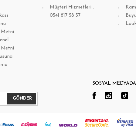
Müşteri Hizmetleri :
Kam
kası
0541 817 58 37
Büyü
rmu
Loo
 Metni
enel
 Metni
lusuna
rmu
SOSYAL MEDYADA 