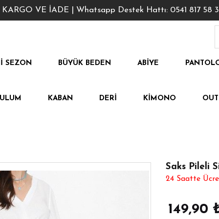
GO VE İADE | Whatsapp Destek Hattı: 0541 817 58 3
I SEZON
BÜYÜK BEDEN
ABIYE
PANTOL
TULUM
KABAN
DERI
KIMONO
OUT
Saks Pileli 
24 Saatte Ücre
149,90