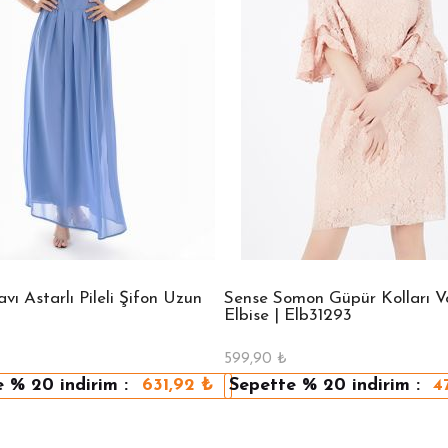
ı Astarlı Pileli Şifon Uzun
Sense Somon Güpür Kolları Vo
Elbise | Elb31293
599,90
₺
e
% 20
indirim :
631,92
₺
Sepette
% 20
indirim :
4