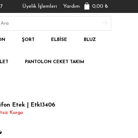
7
Üyelik İşlemleri
Yardım
0,00
₺
ON
ŞORT
ELBISE
BLUZ
LET
PANTOLON CEKET TAKIM
Sifon Etek | Etk13406
tsiz Kargo
₺