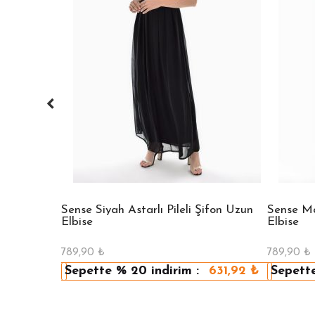
 Bisiklet
Sense Siyah Astarlı Pileli Şifon Uzun
Sense Mav
Elbise
Elbise
789,90
₺
789,90
₺
479,92
₺
Sepette
% 20
indirim :
631,92
₺
Sepett