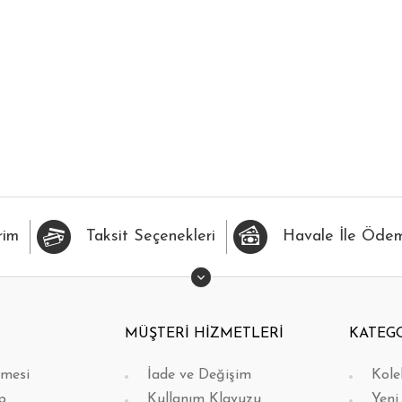
İLERİME EKLE
HIZLI BAK
FAVORİLERİME EKLE
H
rim
Taksit Seçenekleri
Havale İle Öde
MÜŞTERİ HİZMETLERİ
KATEG
şmesi
İade ve Değişim
Kole
p
Kullanım Klavuzu
Yeni