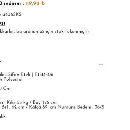
0
indirim :
119,92
₺
tk13406SKS
SU
şekkürler, bu ürünümüz için stok tükenmiştir.
Y
leli Sifon Etek | Etk13406
% Polyester
00 Cm
:
 : Kilo: 55 kg / Boy: 175 cm
 Bel : 62 cm / Kalça 89: cm Numune Bedeni : 36/S
lik