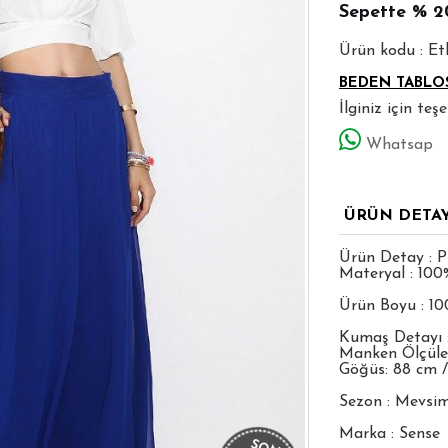
Sepette
% 2
Ürün kodu : E
BEDEN TABLO
İlginiz için te
Whatsap
ÜRÜN DETA
Ürün Detay : Pi
Materyal : 100
Ürün Boyu : 1
Kumaş Detayı 
Manken Ölçüleri
Göğüs: 88 cm /
Sezon : Mevsim
Marka : Sense