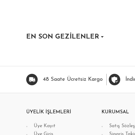
EN SON GEZİLENLER
HIZLI BAK
FAVORİLERİME EKLE
HIZLI BAK
FAVOR
48 Saate Ücretsiz Kargo
İndi
ÜYELİK İŞLEMLERİ
KURUMSAL
Üye Kayıt
Satış Sözle
Üye Giriş
Sipariş Taki