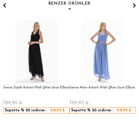
BENZER ÜRÜNLER
a
Sense Siyah Astarlı Pileli Şifon Uzun Elbise
Sense Mavı Astarlı Pileli Şifon Uzun Elbise
S
E
789,90
₺
789,90
₺
5
Sepette
% 20
indirim :
631,92
₺
Sepette
% 20
indirim :
631,92
₺