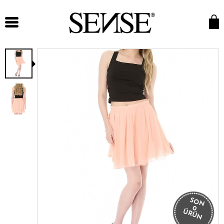
SON
0
ÜRÜN