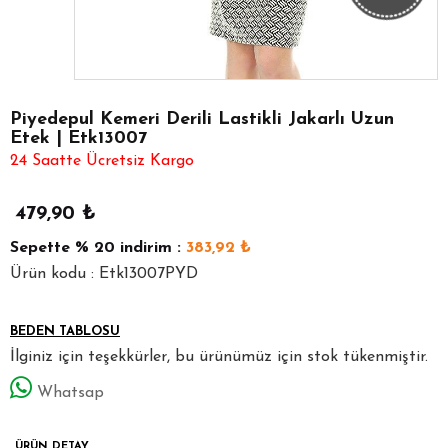
Piyedepul Kemeri Derili Lastikli Jakarlı Uzun
Etek | Etk13007
24 Saatte Ücretsiz Kargo
479,90
₺
Sepette
% 20
indirim :
383,92
₺
Ürün kodu : Etk13007PYD
BEDEN TABLOSU
İlginiz için teşekkürler, bu ürünümüz için stok tükenmiştir.
Whatsap
ÜRÜN DETAY