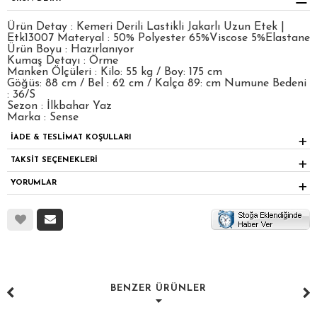
Ürün Detay : Kemeri Derili Lastikli Jakarlı Uzun Etek |
Etk13007 Materyal : 50% Polyester 65%Viscose 5%Elastane
Ürün Boyu : Hazırlanıyor
Kumaş Detayı : Örme
Manken Ölçüleri : Kilo: 55 kg / Boy: 175 cm
Göğüs: 88 cm / Bel : 62 cm / Kalça 89: cm Numune Bedeni
: 36/S
Sezon : İlkbahar Yaz
Marka : Sense
İADE & TESLİMAT KOŞULLARI
TAKSİT SEÇENEKLERİ
YORUMLAR
BENZER ÜRÜNLER