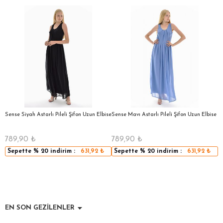
a
Sense Siyah Astarlı Pileli Şifon Uzun Elbise
Sense Mavı Astarlı Pileli Şifon Uzun Elbise
S
E
789,90
₺
789,90
₺
5
Sepette
% 20
indirim :
631,92
₺
Sepette
% 20
indirim :
631,92
₺
EN SON GEZİLENLER