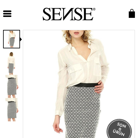
SON
0
ÜRÜN