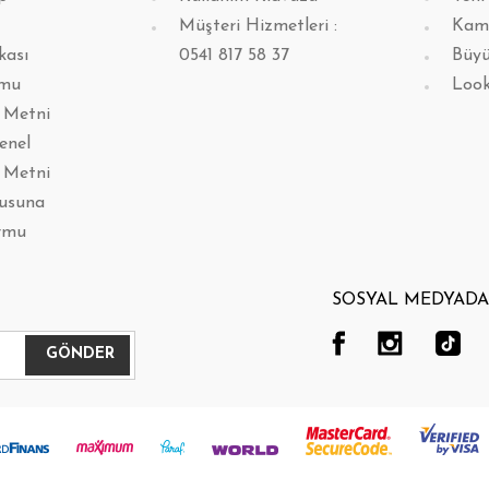
Müşteri Hizmetleri :
Kam
kası
0541 817 58 37
Büyü
rmu
Loo
 Metni
enel
 Metni
lusuna
rmu
SOSYAL MEDYADA 