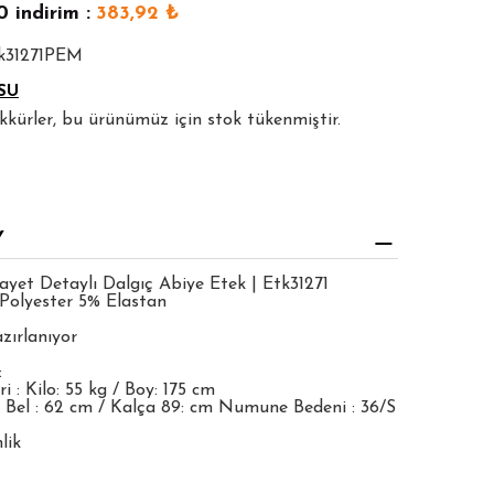
0
indirim :
383,92
₺
tk31271PEM
SU
şekkürler, bu ürünümüz için stok tükenmiştir.
Y
ayet Detaylı Dalgıç Abiye Etek | Etk31271
Polyester 5% Elastan
zırlanıyor
:
 : Kilo: 55 kg / Boy: 175 cm
 Bel : 62 cm / Kalça 89: cm Numune Bedeni : 36/S
lik