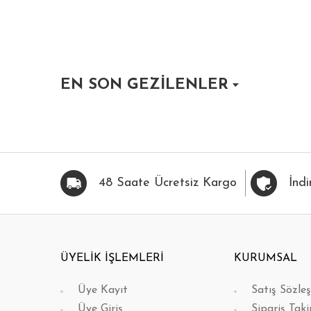
EN SON GEZİLENLER
HIZLI BAK
FAVORİLERİME EKLE
HIZLI BAK
FAVOR
48 Saate Ücretsiz Kargo
İndi
ÜYELİK İŞLEMLERİ
KURUMSAL
Üye Kayıt
Satış Sözle
Üye Giriş
Sipariş Taki