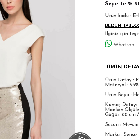
Sepette
% 2
Ürün kodu : E
BEDEN TABLO
İlginiz için te
Whatsap
ÜRÜN DETA
Ürün Detay : P
Materyal : 95%
Ürün Boyu : Ha
Kumaş Detayı 
Manken Ölçüleri
Göğüs: 88 cm /
Sezon : Mevsim
Marka : Sense