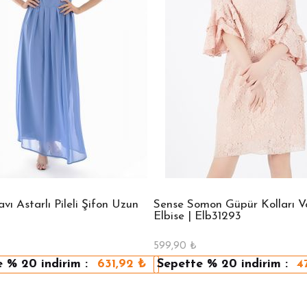
ı Astarlı Pileli Şifon Uzun
Sense Somon Güpür Kolları Vo
Elbise | Elb31293
599,90
₺
e
% 20
indirim :
631,92
₺
Sepette
% 20
indirim :
4