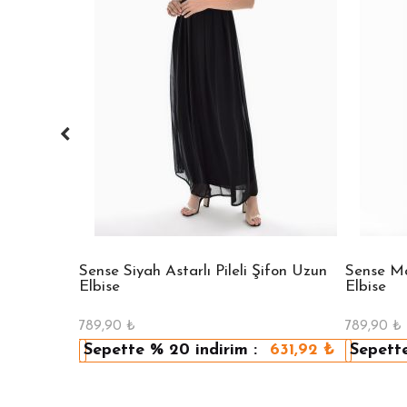
 Bisiklet
Sense Siyah Astarlı Pileli Şifon Uzun
Sense Mav
Elbise
Elbise
789,90
₺
789,90
₺
479,92
₺
Sepette
% 20
indirim :
631,92
₺
Sepett