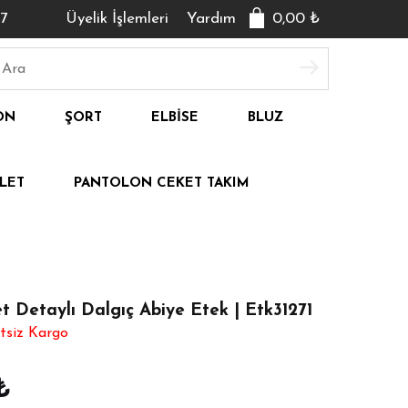
7
Üyelik İşlemleri
Yardım
0,00
₺
ON
ŞORT
ELBISE
BLUZ
LET
PANTOLON CEKET TAKIM
 Detaylı Dalgıç Abiye Etek | Etk31271
tsiz Kargo
₺