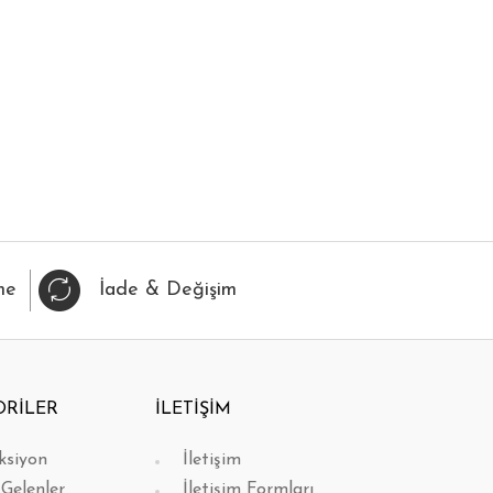
IZLI BAK
FAVORİLERİME EKLE
HIZLI BAK
FAVORİL
me
İade & Değişim
ORİLER
İLETİŞİM
ksiyon
İletişim
 Gelenler
İletişim Formları