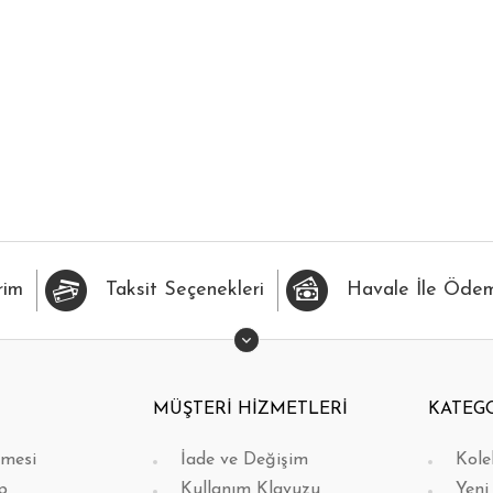
İLERİME EKLE
HIZLI BAK
FAVORİLERİME EKLE
H
rim
Taksit Seçenekleri
Havale İle Öde
MÜŞTERİ HİZMETLERİ
KATEG
şmesi
İade ve Değişim
Kole
p
Kullanım Klavuzu
Yeni