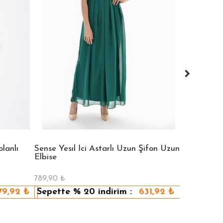
lanlı
Sense Yesıl İci Astarlı Uzun Şifon Uzun
Sense Vızon
Elbise
Elbise
789,90
₺
789,90
₺
79,92
₺
Sepette
% 20
indirim :
631,92
₺
Sepette