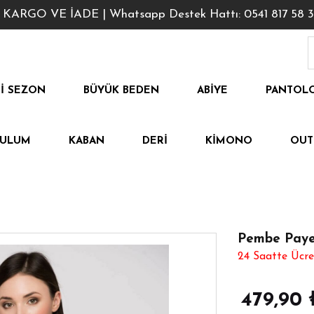
GO VE İADE | Whatsapp Destek Hattı: 0541 817 58 3
I SEZON
BÜYÜK BEDEN
ABIYE
PANTOL
TULUM
KABAN
DERI
KIMONO
OUT
Pembe Payet
24 Saatte Ücre
479,90