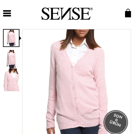
SON
0
ÜRÜN