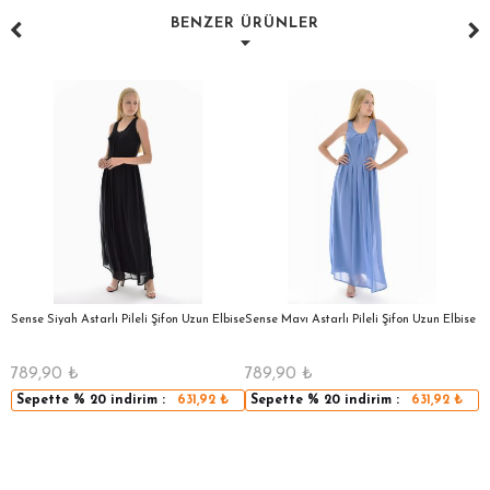
BENZER ÜRÜNLER
a
Sense Siyah Astarlı Pileli Şifon Uzun Elbise
Sense Mavı Astarlı Pileli Şifon Uzun Elbise
S
E
789,90
₺
789,90
₺
5
Sepette
% 20
indirim :
631,92
₺
Sepette
% 20
indirim :
631,92
₺