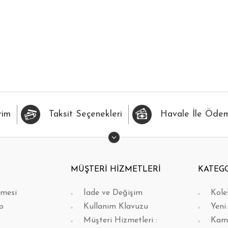
İLERİME EKLE
HIZLI BAK
FAVORİLERİME EKLE
H
rim
Taksit Seçenekleri
Havale İle Öde
MÜŞTERİ HİZMETLERİ
KATEG
şmesi
İade ve Değişim
Kole
p
Kullanım Klavuzu
Yeni
Müşteri Hizmetleri :
Kam