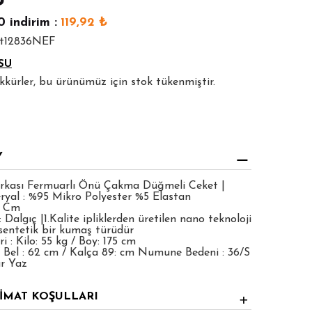
₺
0
indirim :
119,92
₺
kt12836NEF
SU
şekkürler, bu ürünümüz için stok tükenmiştir.
Y
Arkası Fermuarlı Önü Çakma Düğmeli Ceket |
yal : %95 Mikro Polyester %5 Elastan
0 Cm
Dalgıç |1.Kalite ipliklerden üretilen nano teknoloji
 sentetik bir kumaş türüdür
 : Kilo: 55 kg / Boy: 175 cm
 Bel : 62 cm / Kalça 89: cm Numune Bedeni : 36/S
ar Yaz
LİMAT KOŞULLARI