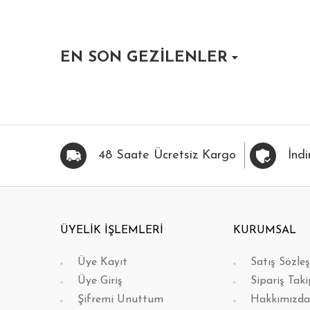
EN SON GEZİLENLER
HIZLI BAK
FAVORİLERİME EKLE
HIZLI BAK
FAVOR
48 Saate Ücretsiz Kargo
İndi
ÜYELİK İŞLEMLERİ
KURUMSAL
Üye Kayıt
Satış Sözle
Üye Giriş
Sipariş Taki
Şifremi Unuttum
Hakkımızda