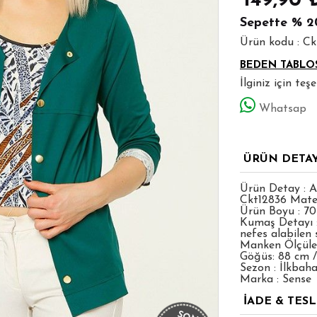
149,90
Sepette
% 2
Ürün kodu : C
BEDEN TABLO
İlginiz için te
Whatsap
ÜRÜN DETA
Ürün Detay : 
Ckt12836 Mater
Ürün Boyu : 7
Kumaş Detayı : 
nefes alabilen
Manken Ölçüleri
Göğüs: 88 cm /
Sezon : İlkbah
Marka : Sense
İADE & TES