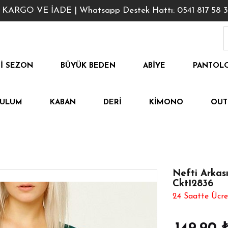
GO VE İADE | Whatsapp Destek Hattı: 0541 817 58 3
I SEZON
BÜYÜK BEDEN
ABIYE
PANTOL
TULUM
KABAN
DERI
KIMONO
OUT
Nefti Arkas
Ckt12836
24 Saatte Ücre