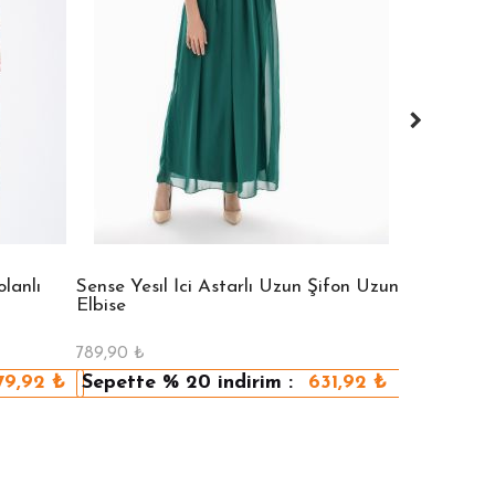
lanlı
Sense Yesıl İci Astarlı Uzun Şifon Uzun
Sense Vızon
Elbise
Elbise
789,90
₺
789,90
₺
79,92
₺
Sepette
% 20
indirim :
631,92
₺
Sepette