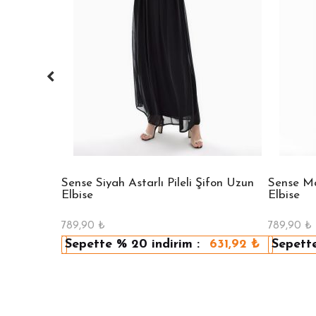
 Bisiklet
Sense Siyah Astarlı Pileli Şifon Uzun
Sense Mav
Elbise
Elbise
789,90
₺
789,90
₺
479,92
₺
Sepette
% 20
indirim :
631,92
₺
Sepett