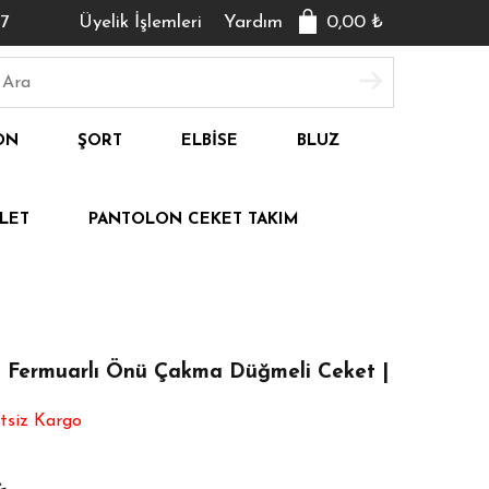
7
Üyelik İşlemleri
Yardım
0,00
₺
ON
ŞORT
ELBISE
BLUZ
LET
PANTOLON CEKET TAKIM
ı Fermuarlı Önü Çakma Düğmeli Ceket |
tsiz Kargo