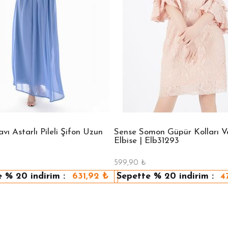
ı Astarlı Pileli Şifon Uzun
Sense Somon Güpür Kolları Vo
Elbise | Elb31293
599,90
₺
e
% 20
indirim :
631,92
₺
Sepette
% 20
indirim :
4