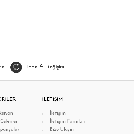
IZLI BAK
FAVORİLERİME EKLE
HIZLI BAK
FAVORİL
me
İade & Değişim
ORİLER
İLETİŞİM
ksiyon
İletişim
 Gelenler
İletişim Formları
panyalar
Bize Ulaşın