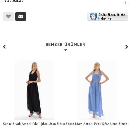
YORUMLAR
BENZER ÜRÜNLER
a
Sense Siyah Astarlı Pileli Şifon Uzun Elbise
Sense Mavı Astarlı Pileli Şifon Uzun Elbise
S
E