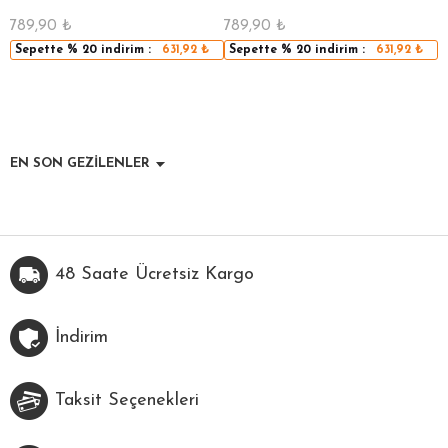
789,90
₺
789,90
₺
5
Sepette
% 20
indirim :
631,92
₺
Sepette
% 20
indirim :
631,92
₺
EN SON GEZİLENLER
48 Saate Ücretsiz Kargo
İndirim
Taksit Seçenekleri