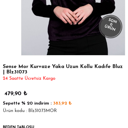
SON
0
ÜRÜN
Sense Mor Kurvaze Yaka Uzun Kollu Kadıfe Bluz
| Blz31073
24 Saatte Ücretsiz Kargo
479,90
₺
Sepette
% 20
indirim :
383,92
₺
Ürün kodu : Blz31073MOR
BEDEN TABLOSU